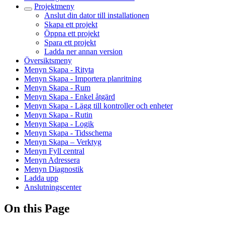
Projektmeny
Anslut din dator till installationen
Skapa ett projekt
Öppna ett projekt
Spara ett projekt
Ladda ner annan version
Översiktsmeny
Menyn Skapa - Rityta
Menyn Skapa - Importera planritning
Menyn Skapa - Rum
Menyn Skapa - Enkel åtgärd
Menyn Skapa - Lägg till kontroller och enheter
Menyn Skapa - Rutin
Menyn Skapa - Logik
Menyn Skapa - Tidsschema
Menyn Skapa – Verktyg
Menyn Fyll central
Menyn Adressera
Menyn Diagnostik
Ladda upp
Anslutningscenter
On this Page