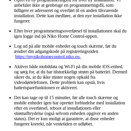
anbefaler ikke at genbruge en programmeringsfil, som
tidligere er adresseret og overført til en anden tilsvarende
installation. Dette kan medføre, at den nye installation ikke
fungerer.
Efter hver programmeringsoverførsel til installationen skal du
igen logge ind på Niko Home Control-appen.
Log ud på alle mobile enheder og touch skærme, før du
ændrer din adgangskode på registreringssiden
https://mynikohomecontrol.niko.eu.
Aktiver både mobildata og Wi-Fi på din mobile iOS-enhed,
og sørg for, at du har tilstrækkeligt strøm på batteriet. Dermed
sikrer du, at du ikke mister nogen opkald fra
videodørtelefonen. Dette problem kan opstå, hvis
batterisparefunktionen er aktiveret.
Det kan tage op til 15 minutter, før alle touch skærme og
mobile enheder igen har oprettet forbindelse med installation
efter en overførsel, reboot af installationen eller
strømafbrydelse (også selvom enheden opgiver en anden
status). Det er kun muligt at garantere, at disse enheder
fungerer korrekt, når ventetiden er udløbet.