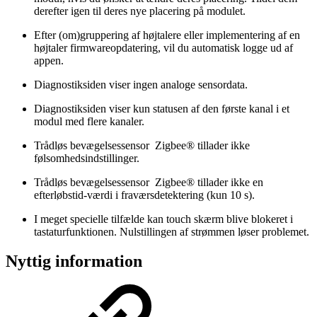
derefter igen til deres nye placering på modulet.
Efter (om)gruppering af højtalere eller implementering af en
højtaler firmwareopdatering, vil du automatisk logge ud af
appen.
Diagnostiksiden viser ingen analoge sensordata.
Diagnostiksiden viser kun statusen af den første kanal i et
modul med flere kanaler.
Trådløs bevægelsessensor Zigbee® tillader ikke
følsomhedsindstillinger.
Trådløs bevægelsessensor Zigbee® tillader ikke en
efterløbstid-værdi i fraværsdetektering (kun 10 s).
I meget specielle tilfælde kan touch skærm blive blokeret i
tastaturfunktionen. Nulstillingen af strømmen løser problemet.
Nyttig information