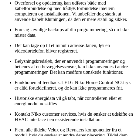
Overførsel og opdatering kan udføres både med
kabelforbindelse og med trådløs forbindelse imellem
computeren og installationen. Vi anbefaler dog stærkt at
anvende kabeltilslutningen, da den er mere stabil og sikker.
Foretag jævnlige backups af din programmering, så du ikke
mister data.
Det kan tage op til et minut i adresse-fanen, før en
videodørtelefon bliver registreret.
Belysningskredsløb, der er anvendt i programmeringer og
betjenes af en bevægelsessensor, kan ikke anvendes i andre
programmeringer. Det kan medføre uønskede funktioner.
Funktionen af feedback-LED i Niko Home Control NO-tryk
er altid foruddefineret, og de kan ikke programmeres frit.
Historiske energidata vil gå tabt, når controlleren eller et
energimodul udskiftes.
Kontakt Niko customer services, hvis du ønsker at udskifte en
HVAC interface i en eksisterende installation.
Fjern alle tildelte Velux og Reynaers komponenter fra et
modul, hvis du ønsker at ændre deres placering. Tildel dem