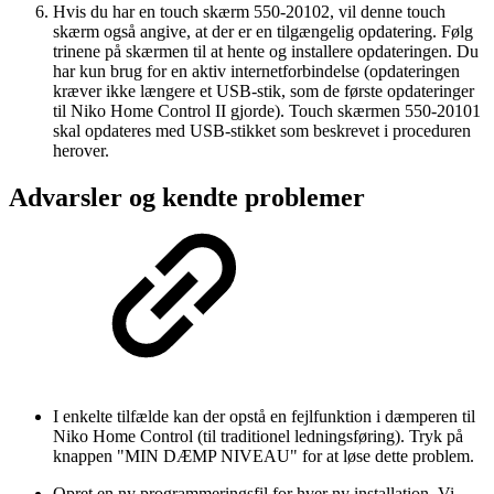
Hvis du har en touch skærm 550-20102, vil denne touch
skærm også angive, at der er en tilgængelig opdatering. Følg
trinene på skærmen til at hente og installere opdateringen. Du
har kun brug for en aktiv internetforbindelse (opdateringen
kræver ikke længere et USB-stik, som de første opdateringer
til Niko Home Control II gjorde). Touch skærmen 550-20101
skal opdateres med USB-stikket som beskrevet i proceduren
herover.
Advarsler og kendte problemer
I enkelte tilfælde kan der opstå en fejlfunktion i dæmperen til
Niko Home Control (til traditionel ledningsføring). Tryk på
knappen "MIN DÆMP NIVEAU" for at løse dette problem.
Opret en ny programmeringsfil for hver ny installation. Vi