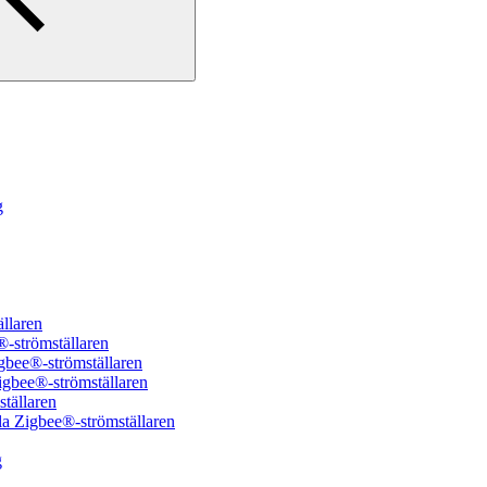
g
ällaren
-strömställaren
gbee®-strömställaren
igbee®-strömställaren
tällaren
la Zigbee®-strömställaren
g