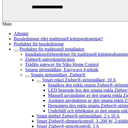
Main
Allmänt
Bussledningar eller traditionell ledningsdragning?
Produkter för bussledningar
Produkter för traditionell installation
Installationsförberedelser för traditionell ledningsdragnin
Zigbee®-nätverksprincipen
Trådlös gateway för Niko Home Control
Smarta strömställare, Easywave #-teknik
Smarta strömställare, Zigbee®
Smart enkel Zigbee®-strömställare, 10 A
Installera den enkla smarta Zigbee®-strömst
LED beteende hos den smarta enkla Zigbee®
Manuell användning av den smarta enkla Zi
Ansluten användning av den smarta enkla Z
Demontera den enkla smarta Zigbee®-ströms
Underhåll och felsökning av den smarta enk
Smart dubbel Zigbee®-strömställare, 2 x 10 A
Smart Zigbee®-dimmerkontroll, 3–200 W, 2-trådi
Smart Zigbee®-motorkontroll, 3 A