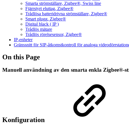
Smarta strömställare, Zigbee®, Swiss line
Fjärrstyrt eluttag, Zigbee®
Trådlösa batteridrivna strömställare, Zigbee®
Smart plugg, Zigbee®
Digital black ( IP )
Trådlös mätare
Trådlös rörelsesensor, Zigbee®
IP-enheter
Gränssnitt för SIP-åtkomstkontroll för analoga videodörrstation
On this Page
Manuell användning av den smarta enkla Zigbee®-st
Konfiguration