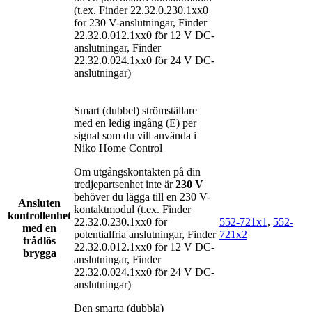
(t.ex. Finder 22.32.0.230.1xx0
för 230 V-anslutningar, Finder
22.32.0.012.1xx0 för 12 V DC-
anslutningar, Finder
22.32.0.024.1xx0 för 24 V DC-
anslutningar)
Smart (dubbel) strömställare
med en ledig ingång (E) per
signal som du vill använda i
Niko Home Control
Om utgångskontakten på din
tredjepartsenhet inte är
230 V
behöver du lägga till en 230 V-
Ansluten
kontaktmodul (t.ex. Finder
kontrollenhet
22.32.0.230.1xx0 för
552-721x1
,
552-
med en
potentialfria anslutningar, Finder
721x2
trådlös
22.32.0.012.1xx0 för 12 V DC-
brygga
anslutningar, Finder
22.32.0.024.1xx0 för 24 V DC-
anslutningar)
Den smarta (dubbla)