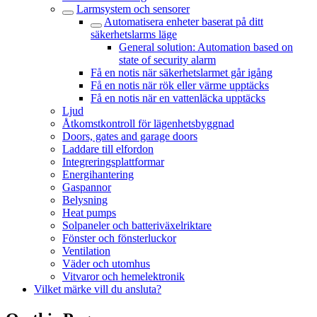
Larmsystem och sensorer
Automatisera enheter baserat på ditt
säkerhetslarms läge
General solution: Automation based on
state of security alarm
Få en notis när säkerhetslarmet går igång
Få en notis när rök eller värme upptäcks
Få en notis när en vattenläcka upptäcks
Ljud
Åtkomstkontroll för lägenhetsbyggnad
Doors, gates and garage doors
Laddare till elfordon
Integreringsplattformar
Energihantering
Gaspannor
Belysning
Heat pumps
Solpaneler och batteriväxelriktare
Fönster och fönsterluckor
Ventilation
Väder och utomhus
Vitvaror och hemelektronik
Vilket märke vill du ansluta?