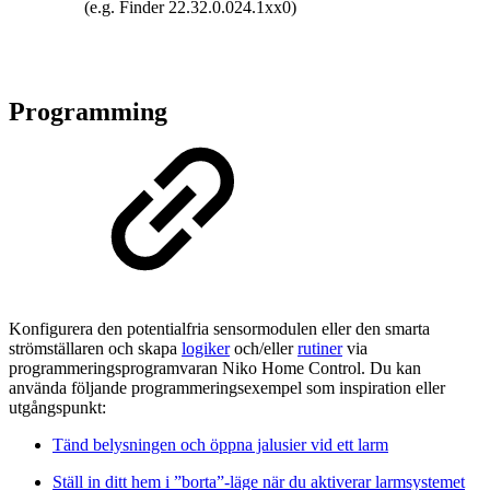
(e.g. Finder 22.32.0.024.1xx0)
Programming
Konfigurera den potentialfria sensormodulen eller den smarta
strömställaren och skapa
logiker
och/eller
rutiner
via
programmeringsprogramvaran Niko Home Control. Du kan
använda följande programmeringsexempel som inspiration eller
utgångspunkt:
Tänd belysningen och öppna jalusier vid ett larm
Ställ in ditt hem i ”borta”-läge när du aktiverar larmsystemet