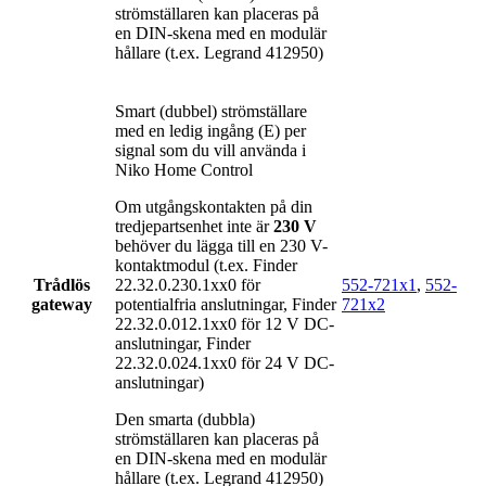
strömställaren kan placeras på
en DIN-skena med en modulär
hållare (t.ex. Legrand 412950)
Smart (dubbel) strömställare
med en ledig ingång (E) per
signal som du vill använda i
Niko Home Control
Om utgångskontakten på din
tredjepartsenhet inte är
230 V
behöver du lägga till en 230 V-
kontaktmodul (t.ex. Finder
Trådlös
22.32.0.230.1xx0 för
552-721x1
,
552-
gateway
potentialfria anslutningar, Finder
721x2
22.32.0.012.1xx0 för 12 V DC-
anslutningar, Finder
22.32.0.024.1xx0 för 24 V DC-
anslutningar)
Den smarta (dubbla)
strömställaren kan placeras på
en DIN-skena med en modulär
hållare (t.ex. Legrand 412950)