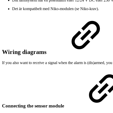
Ditt larmsystem har en potentialfri eller 12/24 V DC eller 230
Det är kompatibelt med Niko-modulen (se Niko-krav).
Wiring diagrams
If you also want to receive a signal when the alarm is (dis)armed, you
Connecting the sensor module