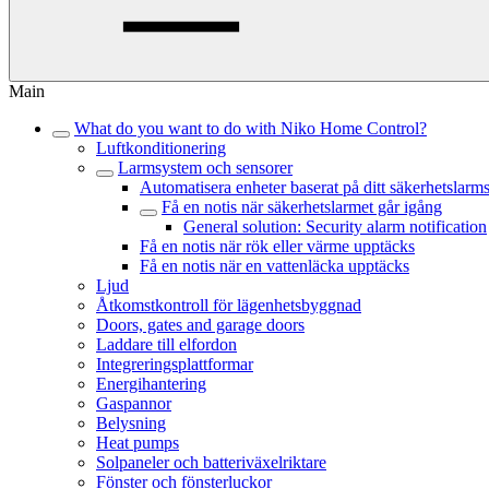
Main
What do you want to do with Niko Home Control?
Luftkonditionering
Larmsystem och sensorer
Automatisera enheter baserat på ditt säkerhetslarms
Få en notis när säkerhetslarmet går igång
General solution: Security alarm notification
Få en notis när rök eller värme upptäcks
Få en notis när en vattenläcka upptäcks
Ljud
Åtkomstkontroll för lägenhetsbyggnad
Doors, gates and garage doors
Laddare till elfordon
Integreringsplattformar
Energihantering
Gaspannor
Belysning
Heat pumps
Solpaneler och batteriväxelriktare
Fönster och fönsterluckor