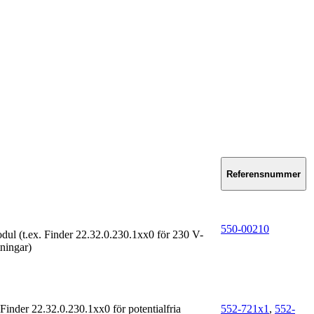
Referensnummer
550-00210
odul (t.ex. Finder 22.32.0.230.1xx0 för 230 V-
ningar)
Finder 22.32.0.230.1xx0 för potentialfria
552-721x1
,
552-