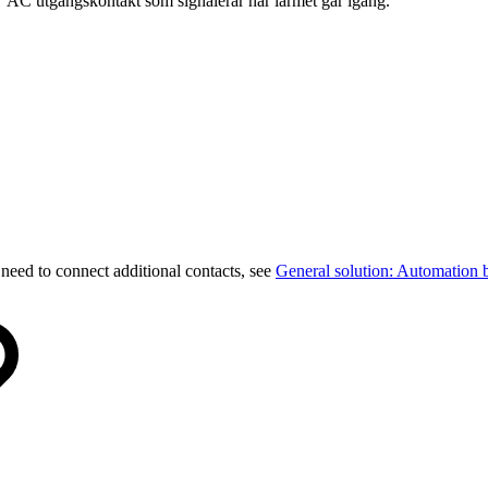
 V AC utgångskontakt som signalerar när larmet går igång.
 need to connect additional contacts, see
General solution: Automation b