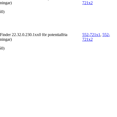
ningar)
721x2
50)
Finder 22.32.0.230.1xx0 för potentialfria
552-721x1
,
552-
ningar)
721x2
50)