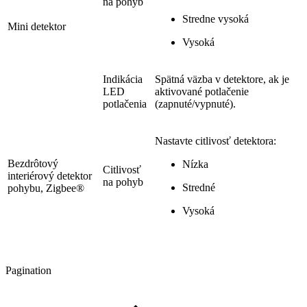
na pohyb
Stredne vysoká
Mini detektor
Vysoká
Indikácia
Spätná väzba v detektore, ak je
LED
aktivované potlačenie
potlačenia
(zapnuté/vypnuté).
Nastavte citlivosť detektora:
Bezdrôtový
Nízka
Citlivosť
interiérový detektor
na pohyb
Stredné
pohybu, Zigbee®
Vysoká
Pagination