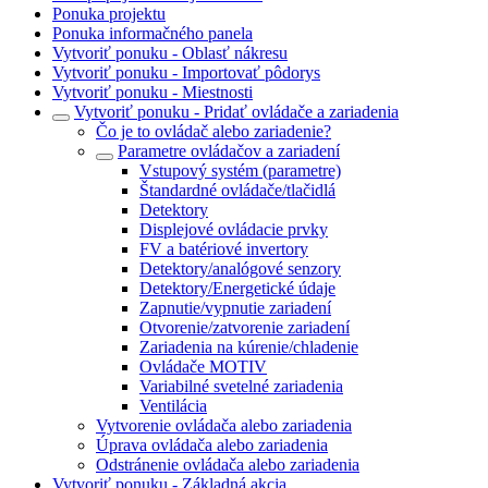
Ponuka projektu
Ponuka informačného panela
Vytvoriť ponuku - Oblasť nákresu
Vytvoriť ponuku - Importovať pôdorys
Vytvoriť ponuku - Miestnosti
Vytvoriť ponuku - Pridať ovládače a zariadenia
Čo je to ovládač alebo zariadenie?
Parametre ovládačov a zariadení
Vstupový systém (parametre)
Štandardné ovládače/tlačidlá
Detektory
Displejové ovládacie prvky
FV a batériové invertory
Detektory/analógové senzory
Detektory/Energetické údaje
Zapnutie/vypnutie zariadení
Otvorenie/zatvorenie zariadení
Zariadenia na kúrenie/chladenie
Ovládače MOTIV
Variabilné svetelné zariadenia
Ventilácia
Vytvorenie ovládača alebo zariadenia
Úprava ovládača alebo zariadenia
Odstránenie ovládača alebo zariadenia
Vytvoriť ponuku - Základná akcia