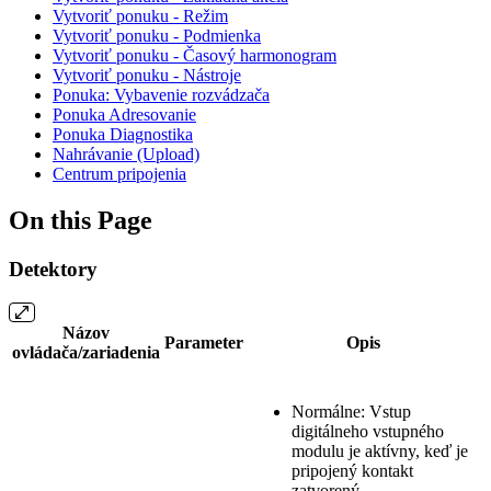
Vytvoriť ponuku - Režim
Vytvoriť ponuku - Podmienka
Vytvoriť ponuku - Časový harmonogram
Vytvoriť ponuku - Nástroje
Ponuka: Vybavenie rozvádzača
Ponuka Adresovanie
Ponuka Diagnostika
Nahrávanie (Upload)
Centrum pripojenia
On this Page
Detektory
Názov
Parameter
Opis
ovládača/zariadenia
Normálne: Vstup
digitálneho vstupného
modulu je aktívny, keď je
pripojený kontakt
zatvorený.