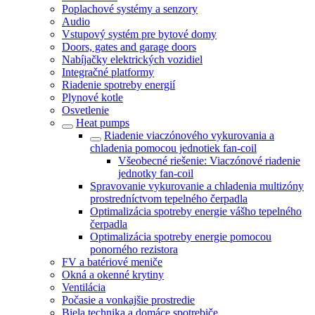
Poplachové systémy a senzory
Audio
Vstupový systém pre bytové domy
Doors, gates and garage doors
Nabíjačky elektrických vozidiel
Integračné platformy
Riadenie spotreby energií
Plynové kotle
Osvetlenie
Heat pumps
Riadenie viaczónového vykurovania a
chladenia pomocou jednotiek fan-coil
Všeobecné riešenie: Viaczónové riadenie
jednotky fan-coil
Spravovanie vykurovanie a chladenia multizóny
prostredníctvom tepelného čerpadla
Optimalizácia spotreby energie vášho tepelného
čerpadla
Optimalizácia spotreby energie pomocou
ponorného rezistora
FV a batériové meniče
Okná a okenné krytiny
Ventilácia
Počasie a vonkajšie prostredie
Biela technika a domáce spotrebiče