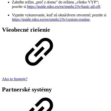
Zahrňte režim „preč z domu" do režimu „všetko VYP“;
pozrite si
https://guide.niko.eu/en/smnhc2/lv/basic-all-off
.
Vypnite vykurovanie, keď sú okná/dvere otvorené; pozrite si
https://guide.niko.eu/en/smnhc2/lv/custom-routine
.
Všeobecné riešenie
Ako to funguje?
Partnerské systémy