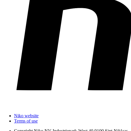
Niko website
Terms of use
Copyright
Niko NV Industriepark-West 40 9100 Sint-Niklaas