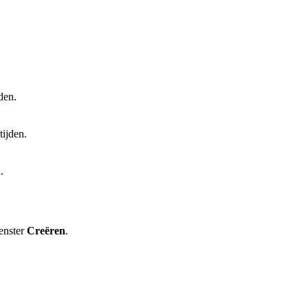
den.
ijden.
.
venster
Creëren
.