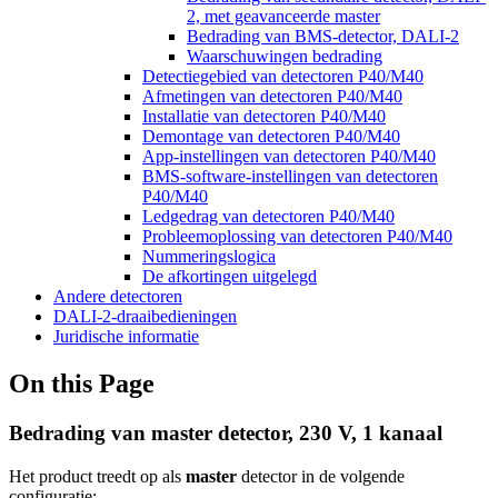
2, met geavanceerde master
Bedrading van BMS-detector, DALI-2
Waarschuwingen bedrading
Detectiegebied van detectoren P40/M40
Afmetingen van detectoren P40/M40
Installatie van detectoren P40/M40
Demontage van detectoren P40/M40
App-instellingen van detectoren P40/M40
BMS-software-instellingen van detectoren
P40/M40
Ledgedrag van detectoren P40/M40
Probleemoplossing van detectoren P40/M40
Nummeringslogica
De afkortingen uitgelegd
Andere detectoren
DALI-2-draaibedieningen
Juridische informatie
On this Page
Bedrading van master detector, 230 V, 1 kanaal
Het product treedt op als
master
detector in de volgende
configuratie: