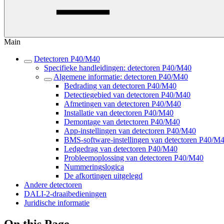
Main
Detectoren P40/M40
Specifieke handleidingen: detectoren P40/M40
Algemene informatie: detectoren P40/M40
Bedrading van detectoren P40/M40
Detectiegebied van detectoren P40/M40
Afmetingen van detectoren P40/M40
Installatie van detectoren P40/M40
Demontage van detectoren P40/M40
App-instellingen van detectoren P40/M40
BMS-software-instellingen van detectoren P40/M
Ledgedrag van detectoren P40/M40
Probleemoplossing van detectoren P40/M40
Nummeringslogica
De afkortingen uitgelegd
Andere detectoren
DALI-2-draaibedieningen
Juridische informatie
On this Page