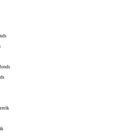
nds
s
fonds
ds
ereik
ik