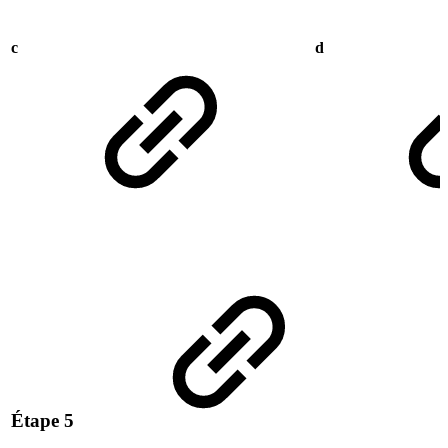
c
d
Étape 5