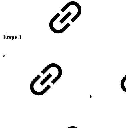
Étape 3
a
b