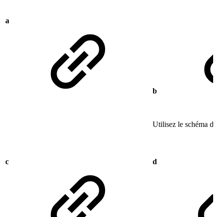
a
b
Utilisez le schéma de
c
d