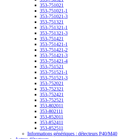
353-751021
353-751021-1
353-751021-3
353-751321
353-751321-1
353-751321-3
353-751421
353-751421-1
353-751421-2
353-751421-3
353-751421-4
353-751521
353-751521-1
353-751521-3
353-752021
353-752321
353-752421
353-752521
353-802011
353-802111
353-852011
353-852411
353-852511
Informations génériques : détecteurs P40/M40