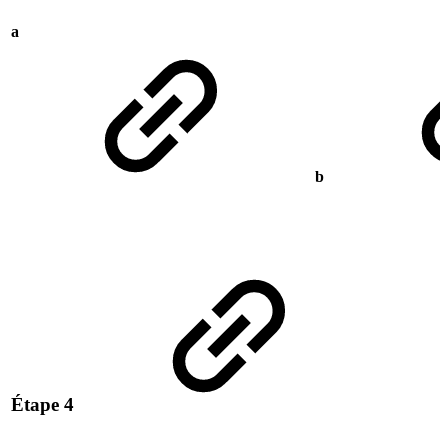
a
b
Étape 4