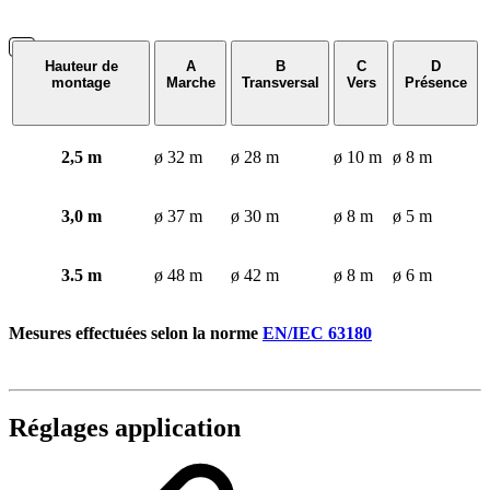
Hauteur de
A
B
C
D
montage
Marche
Transversal
Vers
Présence
2,5 m
ø 32 m
ø 28 m
ø 10 m
ø 8 m
3,0 m
ø 37 m
ø 30 m
ø 8 m
ø 5 m
3.5 m
ø 48 m
ø 42 m
ø 8 m
ø 6 m
Mesures effectuées selon la norme
EN/IEC 63180
Réglages application