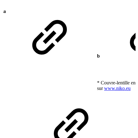
a
b
* Couvre-lentille en o
sur
www.niko.eu