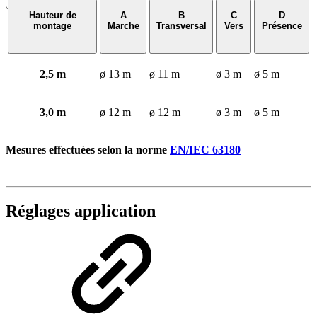
Hauteur de
A
B
C
D
montage
Marche
Transversal
Vers
Présence
2,5 m
ø 13 m
ø 11 m
ø 3 m
ø 5 m
3,0 m
ø 12 m
ø 12 m
ø 3 m
ø 5 m
Mesures effectuées selon la norme
EN/IEC 63180
Réglages application