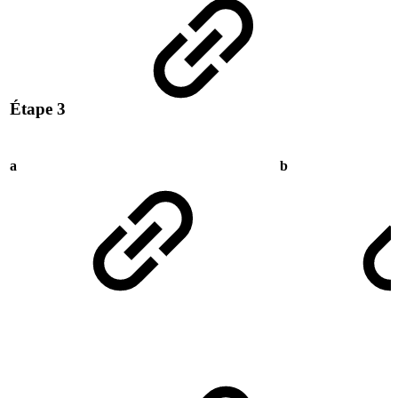
Étape 3
a
b