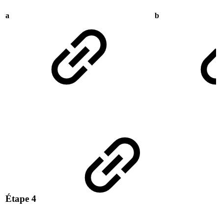
a
b
Étape 4