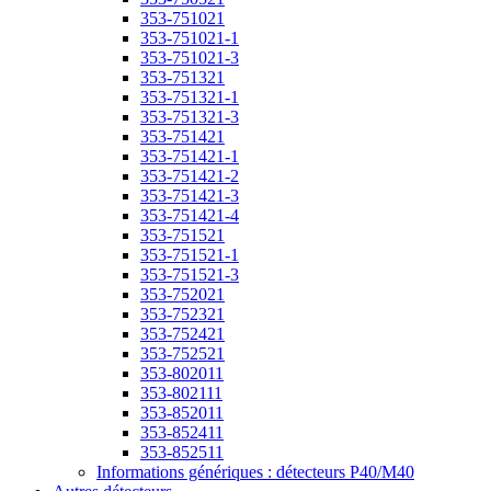
353-751021
353-751021-1
353-751021-3
353-751321
353-751321-1
353-751321-3
353-751421
353-751421-1
353-751421-2
353-751421-3
353-751421-4
353-751521
353-751521-1
353-751521-3
353-752021
353-752321
353-752421
353-752521
353-802011
353-802111
353-852011
353-852411
353-852511
Informations génériques : détecteurs P40/M40