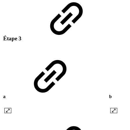
Étape 3
a
b