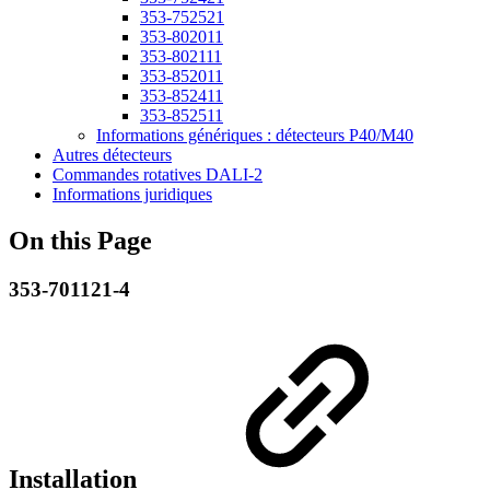
353-752521
353-802011
353-802111
353-852011
353-852411
353-852511
Informations génériques : détecteurs P40/M40
Autres détecteurs
Commandes rotatives DALI-2
Informations juridiques
On this Page
353-701121-4
Installation