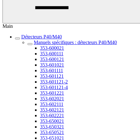
Main
Détecteurs P40/M40
Manuels spécifiques : détecteurs P40/M40
353-600021
353-600111
353-600121
353-601021
353-601111
353-601121
353-601121-2
353-601121-4
353-601221
353-602021
353-602111
353-602121
353-602221
353-650021
353-650321
353-650521
353-651021