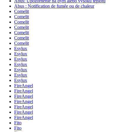
Abus: Upozornenie na dym alebo vysokú teplotu
Abus : Notification de fumée ou de chaleur
Comelit
Comelit
Comelit
Comelit
Comelit
Comelit
Comelit
Esylux
Esylux
Esylux
Esylux
Esylux
Esylux
Esylux
FireAngel
FireAngel
FireAngel
FireAngel
FireAngel
FireAngel
FireAngel
Fito
Fito