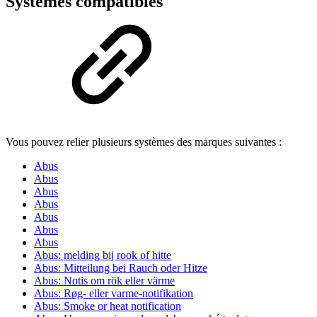
Systèmes compatibles
Vous pouvez relier plusieurs systèmes des marques suivantes :
Abus
Abus
Abus
Abus
Abus
Abus
Abus
Abus: melding bij rook of hitte
Abus: Mitteilung bei Rauch oder Hitze
Abus: Notis om rök eller värme
Abus: Røg- eller varme-notifikation
Abus: Smoke or heat notification