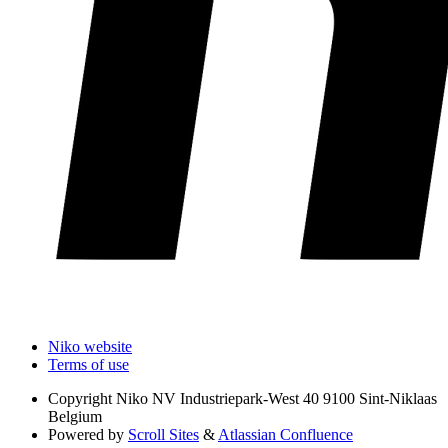
Niko website
Terms of use
Copyright
Niko NV Industriepark-West 40 9100 Sint-Niklaas
Belgium
Powered by
Scroll Sites
&
Atlassian Confluence