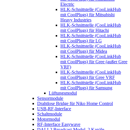
Electric
HLK-Schnittstelle (CooLinkHub
mit CoolPlugs) für Mitsubishi
Heavy Industries
HLK-Schnittstelle (CooLinkHub
mit CoolPlugs) für Hitachi
HLK-Schnittstelle (CooLinkHub
mit CoolPlugs) für LG
HLK-Schnittstelle (CooLinkHub
mit CoolPlugs) für Midea
HLK-Schnittstelle (CooLinkHub
mit CoolPlugs) für Gree (außer Gree
VRF)
HLK-Schnittstelle (CooLinkHub
mit CoolPlugs) für Gree VRF
HLK-Schnittstelle (CooLinkHub
mit CoolPlugs) für Samsung
Lüftungsmodul
Sensormodule
Drahtlose Bridge für Niko Home Control
USB-RF-Interface
Schaltmodule
Motormodul
RF-Interface Easywave
DALI-2 Broadcast-Modul, 2 Kanäle