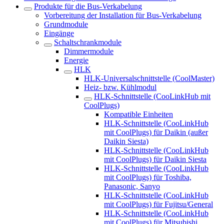
Produkte für die Bus-Verkabelung
Vorbereitung der Installation für Bus-Verkabelung
Grundmodule
Eingänge
Schaltschrankmodule
Dimmermodule
Energie
HLK
HLK-Universalschnittstelle (CoolMaster)
Heiz- bzw. Kühlmodul
HLK-Schnittstelle (CooLinkHub mit
CoolPlugs)
Kompatible Einheiten
HLK-Schnittstelle (CooLinkHub
mit CoolPlugs) für Daikin (außer
Daikin Siesta)
HLK-Schnittstelle (CooLinkHub
mit CoolPlugs) für Daikin Siesta
HLK-Schnittstelle (CooLinkHub
mit CoolPlugs) für Toshiba,
Panasonic, Sanyo
HLK-Schnittstelle (CooLinkHub
mit CoolPlugs) für Fujitsu/General
HLK-Schnittstelle (CooLinkHub
mit CoolPlugs) für Mitsubishi