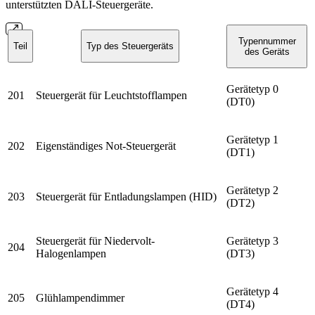
unterstützten DALI-Steuergeräte.
Typennummer
Teil
Typ des Steuergeräts
des Geräts
Gerätetyp 0
201
Steuergerät für Leuchtstofflampen
(DT0)
Gerätetyp 1
202
Eigenständiges Not-Steuergerät
(DT1)
Gerätetyp 2
203
Steuergerät für Entladungslampen (HID)
(DT2)
Steuergerät für Niedervolt-
Gerätetyp 3
204
Halogenlampen
(DT3)
Gerätetyp 4
205
Glühlampendimmer
(DT4)