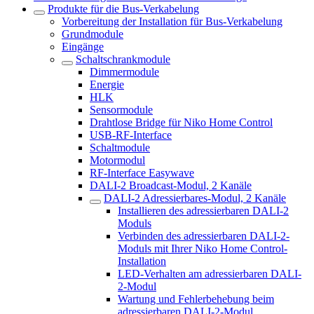
Produkte für die Bus-Verkabelung
Vorbereitung der Installation für Bus-Verkabelung
Grundmodule
Eingänge
Schaltschrankmodule
Dimmermodule
Energie
HLK
Sensormodule
Drahtlose Bridge für Niko Home Control
USB-RF-Interface
Schaltmodule
Motormodul
RF-Interface Easywave
DALI-2 Broadcast-Modul, 2 Kanäle
DALI-2 Adressierbares-Modul, 2 Kanäle
Installieren des adressierbaren DALI-2
Moduls
Verbinden des adressierbaren DALI-2-
Moduls mit Ihrer Niko Home Control-
Installation
LED-Verhalten am adressierbaren DALI-
2-Modul
Wartung und Fehlerbehebung beim
adressierbaren DALI-2-Modul