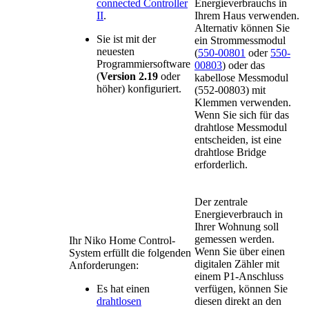
connected Controller
Energieverbrauchs in
II
.
Ihrem Haus verwenden.
Alternativ können Sie
Sie ist mit der
ein Strommessmodul
neuesten
(
550-00801
oder
550-
Programmiersoftware
00803
) oder das
(
Version 2.19
oder
kabellose Messmodul
höher) konfiguriert.
(552-00803) mit
Klemmen verwenden.
Wenn Sie sich für das
drahtlose Messmodul
entscheiden, ist eine
drahtlose Bridge
erforderlich.
Der zentrale
Energieverbrauch in
Ihrer Wohnung soll
gemessen werden.
Ihr Niko Home Control-
Wenn Sie über einen
System erfüllt die folgenden
digitalen Zähler mit
Anforderungen:
einem P1-Anschluss
Es hat einen
verfügen, können Sie
drahtlosen
diesen direkt an den