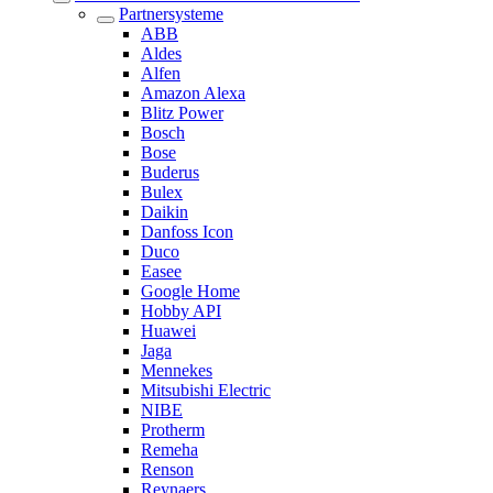
Partnersysteme
ABB
Aldes
Alfen
Amazon Alexa
Blitz Power
Bosch
Bose
Buderus
Bulex
Daikin
Danfoss Icon
Duco
Easee
Google Home
Hobby API
Huawei
Jaga
Mennekes
Mitsubishi Electric
NIBE
Protherm
Remeha
Renson
Reynaers