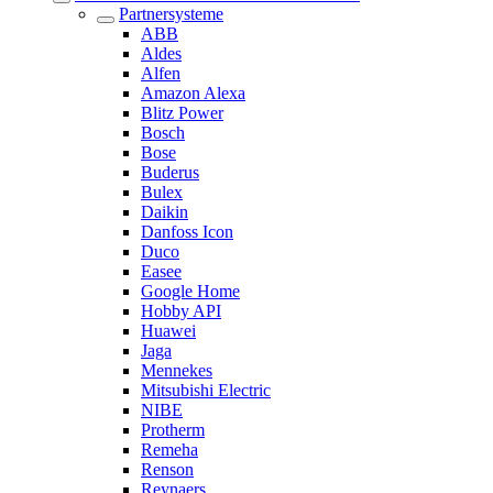
Partnersysteme
ABB
Aldes
Alfen
Amazon Alexa
Blitz Power
Bosch
Bose
Buderus
Bulex
Daikin
Danfoss Icon
Duco
Easee
Google Home
Hobby API
Huawei
Jaga
Mennekes
Mitsubishi Electric
NIBE
Protherm
Remeha
Renson
Reynaers