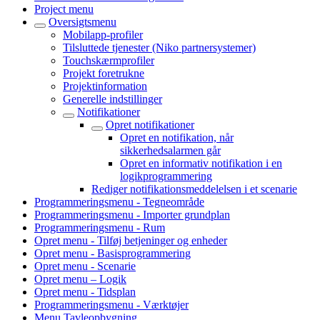
Project menu
Oversigtsmenu
Mobilapp-profiler
Tilsluttede tjenester (Niko partnersystemer)
Touchskærmprofiler
Projekt foretrukne
Projektinformation
Generelle indstillinger
Notifikationer
Opret notifikationer
Opret en notifikation, når
sikkerhedsalarmen går
Opret en informativ notifikation i en
logikprogrammering
Rediger notifikationsmeddelelsen i et scenarie
Programmeringsmenu - Tegneområde
Programmeringsmenu - Importer grundplan
Programmeringsmenu - Rum
Opret menu - Tilføj betjeninger og enheder
Opret menu - Basisprogrammering
Opret menu - Scenarie
Opret menu – Logik
Opret menu - Tidsplan
Programmeringsmenu - Værktøjer
Menu Tavleopbygning