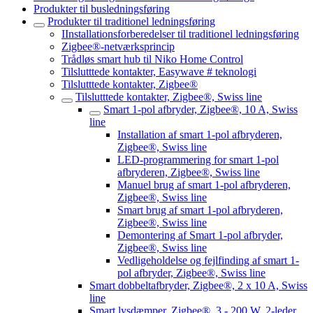
Produkter til busledningsføring
Produkter til traditionel ledningsføring
IInstallationsforberedelser til traditionel ledningsføring
Zigbee®-netværksprincip
Trådløs smart hub til Niko Home Control
Tilslutttede kontakter, Easywave # teknologi
Tilslutttede kontakter, Zigbee®
Tilslutttede kontakter, Zigbee®, Swiss line
Smart 1-pol afbryder, Zigbee®, 10 A, Swiss
line
Installation af smart 1-pol afbryderen,
Zigbee®, Swiss line
LED-programmering for smart 1-pol
afbryderen, Zigbee®, Swiss line
Manuel brug af smart 1-pol afbryderen,
Zigbee®, Swiss line
Smart brug af smart 1-pol afbryderen,
Zigbee®, Swiss line
Demontering af Smart 1-pol afbryder,
Zigbee®, Swiss line
Vedligeholdelse og fejlfinding af smart 1-
pol afbryder, Zigbee®, Swiss line
Smart dobbeltafbryder, Zigbee®, 2 x 10 A, Swiss
line
Smart lysdæmper, Zigbee®, 3 - 200 W, 2-leder,