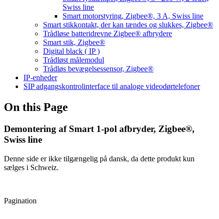
Swiss line
Smart motorstyring, Zigbee®, 3 A, Swiss line
Smart stikkontakt, der kan tændes og slukkes, Zigbee®
Trådløse batteridrevne Zigbee® afbrydere
Smart stik, Zigbee®
Digital black ( IP )
Trådløst målemodul
Trådløs bevægelsessensor, Zigbee®
IP-enheder
SIP adgangskontrolinterface til analoge videodørtelefoner
On this Page
Demontering af Smart 1-pol afbryder, Zigbee®,
Swiss line
Denne side er ikke tilgængelig på dansk, da dette produkt kun
sælges i Schweiz.
Pagination