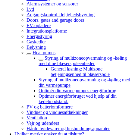
Alarmsystemer og sensorer
Lyd
Adgangskontrol i lejlighedsbygning
Doors, gates and garage doors
EV-opladere
Integrationsplatforme
Energistyring
Gaskedler
Belysning
Heat pumps
Styring af multizoneopvarmning og -køling
med dine blæserspoleenheder
General løsning: Multizone
betjeningsenhed til blæserspole
Styring af multizoneopvarmning og -køling med
din varmepumpe
Optimér din varmepumpes energiforbrug
Optimer energiforbruget ved hjælp af din
kedelmodstand.
PV og batteriomformere
Vinduer og vinduesafdækninger
Ventilation
Vejr og udendørs
Hårde hvidevarer og husholdningsapparater
Hvilket mærke ønsker du at tilslutte?