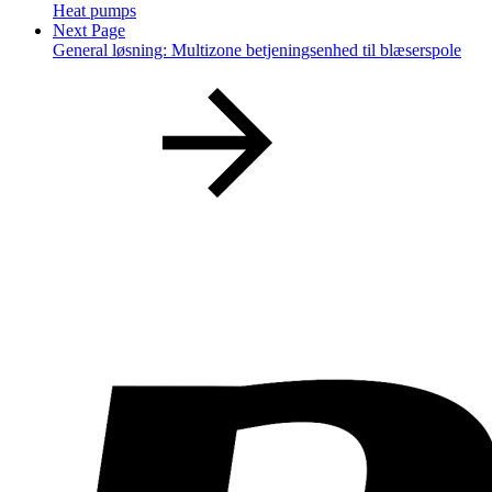
Heat pumps
Next Page
General løsning: Multizone betjeningsenhed til blæserspole