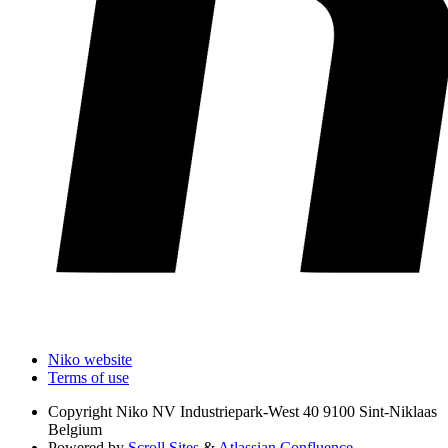
Niko website
Terms of use
Copyright
Niko NV Industriepark-West 40 9100 Sint-Niklaas
Belgium
Powered by
Scroll Sites
&
Atlassian Confluence