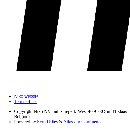
Niko website
Terms of use
Copyright
Niko NV Industriepark-West 40 9100 Sint-Niklaas
Belgium
Powered by
Scroll Sites
&
Atlassian Confluence