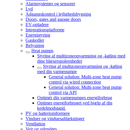
Alarmsystemer og sensorer
Lyd
Adgangskontrol i lejlighedsbygning
Doors, gates and garage doors
EV-opladere
Integrationsplatforme
Energistyring
Gaskedler
Belysning
Heat pumps
Styring af multizoneopvarmning og -køling med
dine blæserspoleenheder
Styring af multizoneopvarmning og -køling
med din varmepumpe
General solution: Multi-zone heat pump
control via wired connection
General solution: Multi-zone heat pump
control via API
Optimér din varmepumpes energiforbrug
Optimer energiforbruget ved hjælp af din
kedelmodstand.
PV og batteriomformere
Vinduer og vinduesafdækninger
Ventilation
Vejr og udendørs