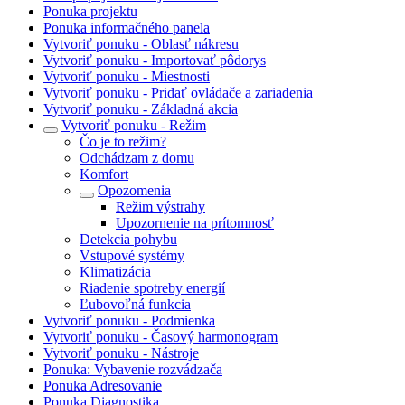
Ponuka projektu
Ponuka informačného panela
Vytvoriť ponuku - Oblasť nákresu
Vytvoriť ponuku - Importovať pôdorys
Vytvoriť ponuku - Miestnosti
Vytvoriť ponuku - Pridať ovládače a zariadenia
Vytvoriť ponuku - Základná akcia
Vytvoriť ponuku - Režim
Čo je to režim?
Odchádzam z domu
Komfort
Opozomenia
Režim výstrahy
Upozornenie na prítomnosť
Detekcia pohybu
Vstupové systémy
Klimatizácia
Riadenie spotreby energií
Ľubovoľná funkcia
Vytvoriť ponuku - Podmienka
Vytvoriť ponuku - Časový harmonogram
Vytvoriť ponuku - Nástroje
Ponuka: Vybavenie rozvádzača
Ponuka Adresovanie
Ponuka Diagnostika