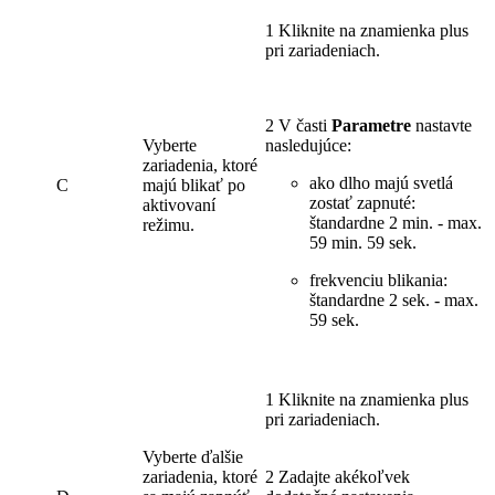
1 Kliknite na znamienka plus
pri zariadeniach.
2 V časti
Parametre
nastavte
Vyberte
nasledujúce:
zariadenia, ktoré
ako dlho majú svetlá
C
majú blikať po
zostať zapnuté:
aktivovaní
štandardne 2 min. - max.
režimu.
59 min. 59 sek.
frekvenciu blikania:
štandardne 2 sek. - max.
59 sek.
1 Kliknite na znamienka plus
pri zariadeniach.
Vyberte ďalšie
zariadenia, ktoré
2 Zadajte akékoľvek