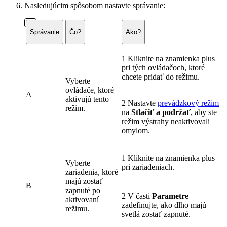
Nasledujúcim spôsobom nastavte správanie:
Správanie
Čo?
Ako?
1 Kliknite na znamienka plus
pri tých ovládačoch, ktoré
chcete pridať do režimu.
Vyberte
ovládače, ktoré
A
aktivujú tento
2 Nastavte
prevádzkový režim
režim.
na
Stlačiť a podržať
, aby ste
režim výstrahy neaktivovali
omylom.
1 Kliknite na znamienka plus
Vyberte
pri zariadeniach.
zariadenia, ktoré
majú zostať
B
zapnuté po
2 V časti
Parametre
aktivovaní
zadefinujte, ako dlho majú
režimu.
svetlá zostať zapnuté.