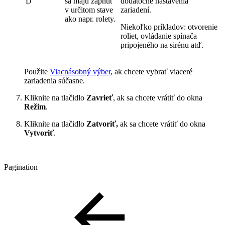
D
sa majú zapnúť
dodatočné nastavenia
v určitom stave
zariadení.
ako napr. rolety.
Niekoľko príkladov: otvorenie
roliet, ovládanie spínača
pripojeného na sirénu atď.
Použite
Viacnásobný výber
, ak chcete vybrať viaceré
zariadenia súčasne.
Kliknite na tlačidlo
Zavrieť
, ak sa chcete vrátiť do okna
Režim
.
Kliknite na tlačidlo
Zatvoriť,
ak sa chcete vrátiť do okna
Vytvoriť
.
Pagination