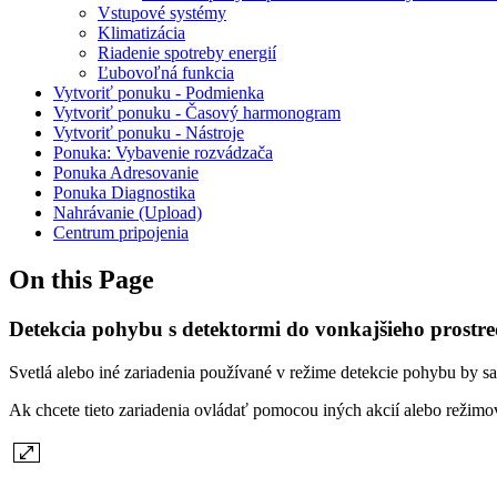
Vstupové systémy
Klimatizácia
Riadenie spotreby energií
Ľubovoľná funkcia
Vytvoriť ponuku - Podmienka
Vytvoriť ponuku - Časový harmonogram
Vytvoriť ponuku - Nástroje
Ponuka: Vybavenie rozvádzača
Ponuka Adresovanie
Ponuka Diagnostika
Nahrávanie (Upload)
Centrum pripojenia
On this Page
Detekcia pohybu s detektormi do vonkajšieho prostre
Svetlá alebo iné zariadenia používané v režime detekcie pohybu by sa 
Ak chcete tieto zariadenia ovládať pomocou iných akcií alebo režimov