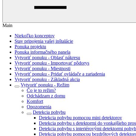
Main
Niekoľko konceptov
Stav pripojenia vašej inštalácie
Ponuka projektu
Ponuka informačného panela
Vytvoriť ponuku - Oblasť nákresu
Vytvoriť ponuku - Importovať pôdorys
Vytvoriť ponuku - Miestnosti
Vytvoriť ponuku - Pridať ovládače a zariadenia
Vytvoriť ponuku - Základná akcia
Vytvoriť ponuku - Režim
Čo je to režim?
Odchádzam z domu
Komfort
Opozomenia
Detekcia pohybu
Detekcia pohybu pomocou mini detektorov
Detekcia pohybu s detektormi do vonkajšieho pros
Detekcia pohybu s interiérovými detektormi pohy
Detekcia pohybu pomocou bezdrôtových detektor