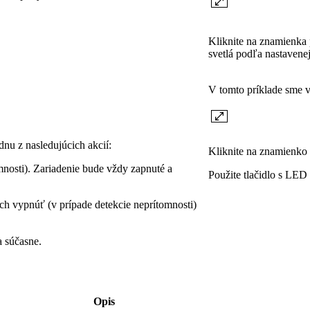
Kliknite na znamienka 
svetlá podľa nastavene
V tomto príklade sme v
dnu z nasledujúcich akcií:
Kliknite na znamienko p
mnosti). Zariadenie bude vždy zapnuté a
Použite tlačidlo s LED 
ch vypnúť (v prípade detekcie neprítomnosti)
a súčasne.
Opis