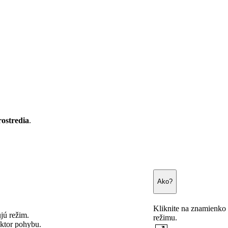
rostredia
.
Ako?
Kliknite na znamienko 
jú režim.
režimu.
ektor pohybu.