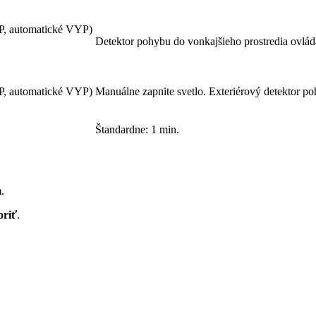
AP, automatické VYP)
Detektor pohybu do vonkajšieho prostredia ovláda
P, automatické VYP)
Manuálne zapnite svetlo. Exteriérový detektor p
Štandardne: 1 min.
m
.
oriť
.