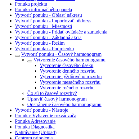
Ponuka projektu
Ponuka informačného panela
Vytvoriť ponuku - Oblasť nákresu
Vytvoriť ponuku - Importovať pôdorys
Vytvoriť ponuku - Miestnosti
Vytvoriť ponuku - Pridať ovládače a zariadenia
Vytvoriť ponuku - Základná akcia
Vytvoriť ponuku - Režim
Vytvoriť ponuku - Podmienka
Vytvoriť ponuku - Časový harmonogram
Vytvorenie časového harmonogramu
Vytvorenie časového úseku
Vytvorenie denného rozvrhu
Vytvorenie týždňového rozvrhu
Vytvorenie mesačného rozvrhu
Vytvorenie ročného rozvrhu
Čo sú to časové rozvrhy?
Upraviť časový harmonogram
Odstránenie časového harmonogramu
Vytvoriť ponuku - Nástroje
Ponuka: Vybavenie rozvádzača
Ponuka Adresovanie
Ponuka Diagnostika
Nahrávanie (Upload)
Centrum pripojenia