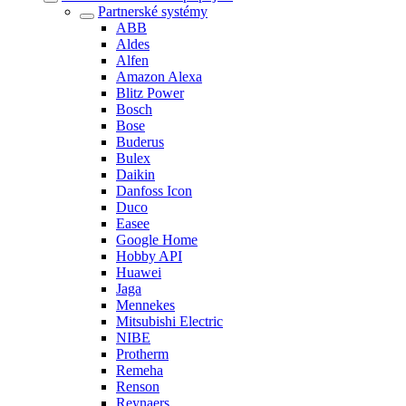
Partnerské systémy
ABB
Aldes
Alfen
Amazon Alexa
Blitz Power
Bosch
Bose
Buderus
Bulex
Daikin
Danfoss Icon
Duco
Easee
Google Home
Hobby API
Huawei
Jaga
Mennekes
Mitsubishi Electric
NIBE
Protherm
Remeha
Renson
Reynaers