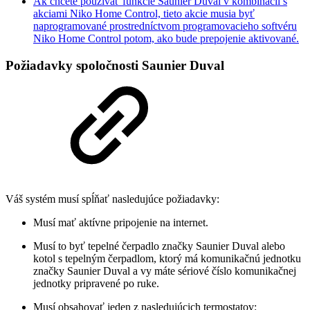
Ak chcete používať funkcie Saunier Duval v kombinácii s
akciami Niko Home Control, tieto akcie musia byť
naprogramované prostredníctvom programovacieho softvéru
Niko Home Control potom, ako bude prepojenie aktivované.
Požiadavky spoločnosti Saunier Duval
Váš systém musí spĺňať nasledujúce požiadavky:
Musí mať aktívne pripojenie na internet.
Musí to byť tepelné čerpadlo značky Saunier Duval alebo
kotol s tepelným čerpadlom, ktorý má komunikačnú jednotku
značky Saunier Duval a vy máte sériové číslo komunikačnej
jednotky pripravené po ruke.
Musí obsahovať jeden z nasledujúcich termostatov: