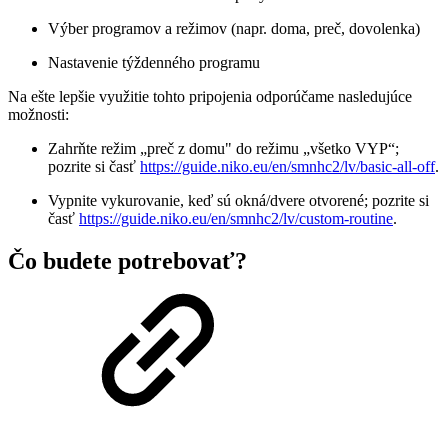
Výber programov a režimov (napr. doma, preč, dovolenka)
Nastavenie týždenného programu
Na ešte lepšie využitie tohto pripojenia odporúčame nasledujúce
možnosti:
Zahrňte režim „preč z domu" do režimu „všetko VYP“;
pozrite si časť
https://guide.niko.eu/en/smnhc2/lv/basic-all-off
.
Vypnite vykurovanie, keď sú okná/dvere otvorené; pozrite si
časť
https://guide.niko.eu/en/smnhc2/lv/custom-routine
.
Čo budete potrebovať?