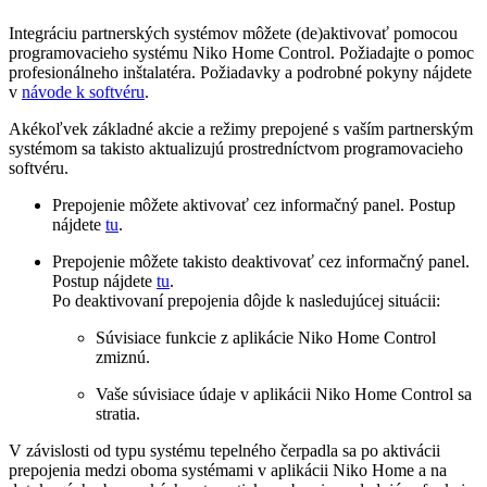
Integráciu partnerských systémov môžete (de)aktivovať pomocou
programovacieho systému Niko Home Control. Požiadajte o pomoc
profesionálneho inštalatéra. Požiadavky a podrobné pokyny nájdete
v
návode k softvéru
.
Akékoľvek základné akcie a režimy prepojené s vaším partnerským
systémom sa takisto aktualizujú prostredníctvom programovacieho
softvéru.
Prepojenie môžete aktivovať cez informačný panel. Postup
nájdete
tu
.
Prepojenie môžete takisto deaktivovať cez informačný panel.
Postup nájdete
tu
.
Po deaktivovaní prepojenia dôjde k nasledujúcej situácii:
Súvisiace funkcie z aplikácie Niko Home Control
zmiznú.
Vaše súvisiace údaje v aplikácii Niko Home Control sa
stratia.
V závislosti od typu systému tepelného čerpadla sa po aktivácii
prepojenia medzi oboma systémami v aplikácii Niko Home a na