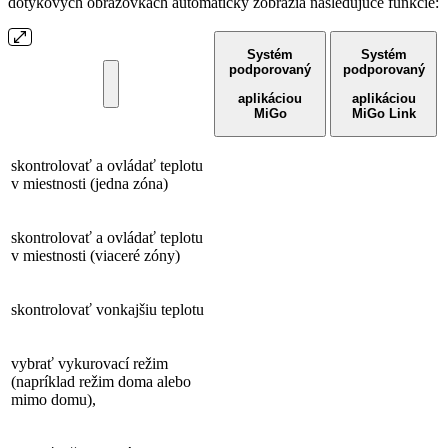
dotykových obrazovkách automaticky zobrazia nasledujúce funkcie:
Systém
Systém
podporovaný
podporovaný
aplikáciou
aplikáciou
MiGo
MiGo Link
skontrolovať a ovládať teplotu
v miestnosti (jedna zóna)
skontrolovať a ovládať teplotu
v miestnosti (viaceré zóny)
skontrolovať vonkajšiu teplotu
vybrať vykurovací režim
(napríklad režim doma alebo
mimo domu),