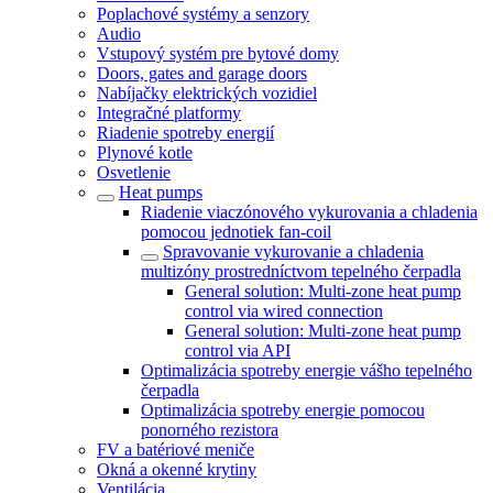
Poplachové systémy a senzory
Audio
Vstupový systém pre bytové domy
Doors, gates and garage doors
Nabíjačky elektrických vozidiel
Integračné platformy
Riadenie spotreby energií
Plynové kotle
Osvetlenie
Heat pumps
Riadenie viaczónového vykurovania a chladenia
pomocou jednotiek fan-coil
Spravovanie vykurovanie a chladenia
multizóny prostredníctvom tepelného čerpadla
General solution: Multi-zone heat pump
control via wired connection
General solution: Multi-zone heat pump
control via API
Optimalizácia spotreby energie vášho tepelného
čerpadla
Optimalizácia spotreby energie pomocou
ponorného rezistora
FV a batériové meniče
Okná a okenné krytiny
Ventilácia