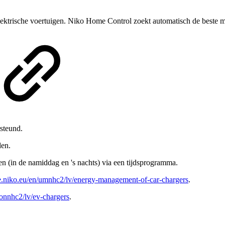
r elektrische voertuigen. Niko Home Control zoekt automatisch de beste
steund.
den.
 (in de namiddag en 's nachts) via een tijdsprogramma.
de.niko.eu/en/umnhc2/lv/energy-management-of-car-chargers
.
connhc2/lv/ev-chargers
.