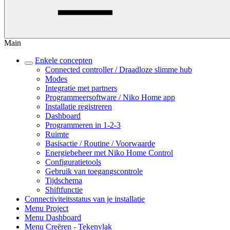
Main
Enkele concepten
Connected controller / Draadloze slimme hub
Modes
Integratie met partners
Programmeersoftware / Niko Home app
Installatie registreren
Dashboard
Programmeren in 1-2-3
Ruimte
Basisactie / Routine / Voorwaarde
Energiebeheer met Niko Home Control
Configuratietools
Gebruik van toegangscontrole
Tijdschema
Shiftfunctie
Connectiviteitsstatus van je installatie
Menu Project
Menu Dashboard
Menu Creëren - Tekenvlak