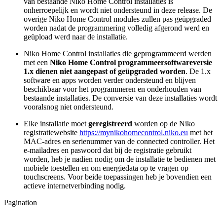
van bestaande Niko Home Control installaties is
onherroepelijk en wordt niet ondersteund in deze release. De
overige Niko Home Control modules zullen pas geüpgraded
worden nadat de programmering volledig afgerond werd en
geüpload werd naar de installatie.
Niko Home Control installaties die geprogrammeerd werden
met een
Niko Home Control programmeersoftwareversie
1.x dienen niet aangepast of geüpgraded worden
. De 1.x
software en apps worden verder ondersteund en blijven
beschikbaar voor het programmeren en onderhouden van
bestaande installaties. De conversie van deze installaties wordt
vooralsnog niet ondersteund.
Elke installatie moet
geregistreerd
worden op de Niko
registratiewebsite
https://mynikohomecontrol.niko.eu
met het
MAC-adres en serienummer van de connected controller. Het
e-mailadres en paswoord dat bij de registratie gebruikt
worden, heb je nadien nodig om de installatie te bedienen met
mobiele toestellen en om energiedata op te vragen op
touchscreens. Voor beide toepassingen heb je bovendien een
actieve internetverbinding nodig.
Pagination