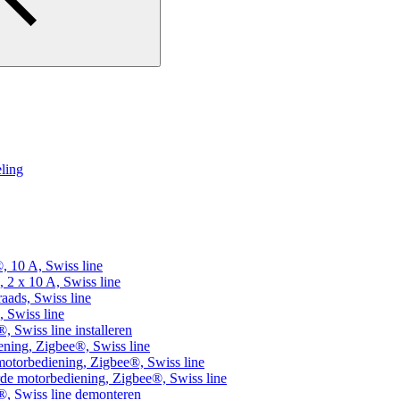
eling
, 10 A, Swiss line
 2 x 10 A, Swiss line
aads, Swiss line
 Swiss line
 Swiss line installeren
ning, Zigbee®, Swiss line
otorbediening, Zigbee®, Swiss line
de motorbediening, Zigbee®, Swiss line
®, Swiss line demonteren