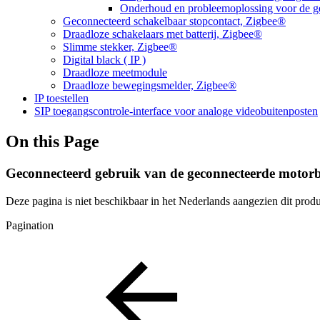
Onderhoud en probleemoplossing voor de ge
Geconnecteerd schakelbaar stopcontact, Zigbee®
Draadloze schakelaars met batterij, Zigbee®
Slimme stekker, Zigbee®
Digital black ( IP )
Draadloze meetmodule
Draadloze bewegingsmelder, Zigbee®
IP toestellen
SIP toegangscontrole-interface voor analoge videobuitenposten
On this Page
Geconnecteerd gebruik van de geconnecteerde motorbe
Deze pagina is niet beschikbaar in het Nederlands aangezien dit prod
Pagination