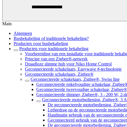
Main
Algemeen
Busbekabeling of traditionele bekabeling?
Producten voor busbekabeling
Producten voor traditionele bekabeling
Voorbereiding van een installatie voor traditionele bekab
Principe van een Zigbee®-netwerk
Draadloze slimme hub voor Niko Home Control
Geconnecteerde schakelaars, Easywave #-technologie
Geconnecteerde schakelaars, Zigbee®
Geconnecteerde schakelaars, Zigbee®, Swiss line
Geconnecteerde enkelvoudige schakelaar, Zigbee®
Geconnecteerde tweevoudige schakelaar, Zigbee®,
Geconnecteerde dimmer, Zigbee®, 3 - 200 W, 2-dr
Geconnecteerde motorbediening, Zigbee®, 3 A,
De geconnecteerde motorbediening, Zigbee®,
Ledgedrag op de geconnecteerde motorbedie
Handmatig gebruik van de geconnecteerde m
Geconnecteerd gebruik van de geconnecteer
De geconnecteerde motorbediening, Zigbee