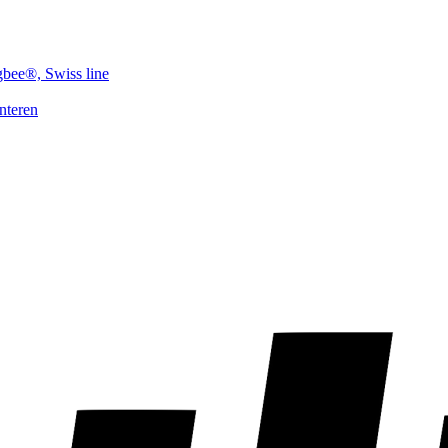
gbee®, Swiss line
nteren