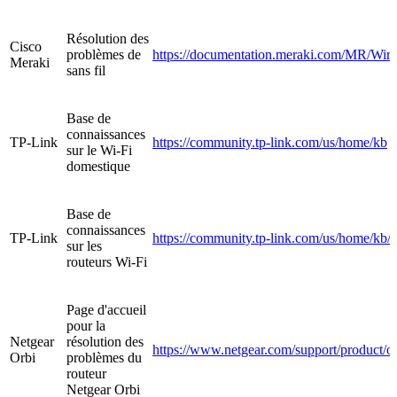
Résolution des
Cisco
problèmes de
https://documentation.meraki.com/MR/Wire
Meraki
sans fil
Base de
connaissances
TP-Link
https://community.tp-link.com/us/home/kb
sur le Wi-Fi
domestique
Base de
connaissances
TP-Link
https://community.tp-link.com/us/home/kb/
sur les
routeurs Wi-Fi
Page d'accueil
pour la
Netgear
résolution des
https://www.netgear.com/support/product/or
Orbi
problèmes du
routeur
Netgear Orbi