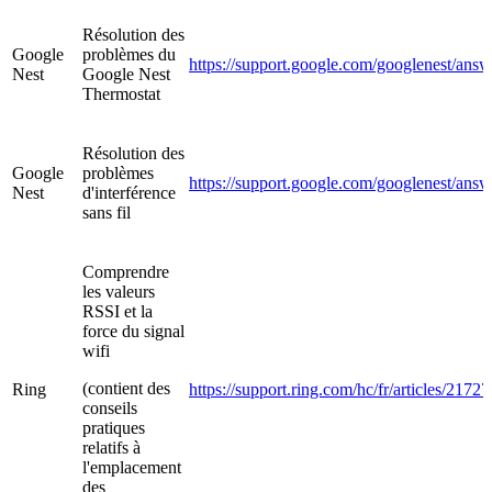
Résolution des
Google
problèmes du
https://support.google.com/googlenest/an
Nest
Google Nest
Thermostat
Résolution des
Google
problèmes
https://support.google.com/googlenest/ans
Nest
d'interférence
sans fil
Comprendre
les valeurs
RSSI et la
force du signal
wifi
(contient des
Ring
https://support.ring.com/hc/fr/articles/217
conseils
pratiques
relatifs à
l'emplacement
des