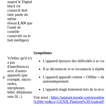
auqeul le Digital
black est
connecté doit
faire partie du
même
réseau
LAN
que
l'unité de
contrôle
connectée ou le
hub intelligen)
Symptômes
Vérifiez qu'il n'y
L'appareil éprouve des difficultés à se con
a pas
d'interférences
Il se déconnecte et se reconnecte à répétit
avec d'autres
appareils (par
L'appareil apparaît comme « Offline » dans
4
exemple, micro-
automatiquement
ondes,
interphones
L'appareil réagit lentement lors de la reco
bébé, téléphones
sans fil...)
Voir aussi :
https://support.google.com/googlen
%20hl=en&co=GENIE.Platform%3DAndroid%