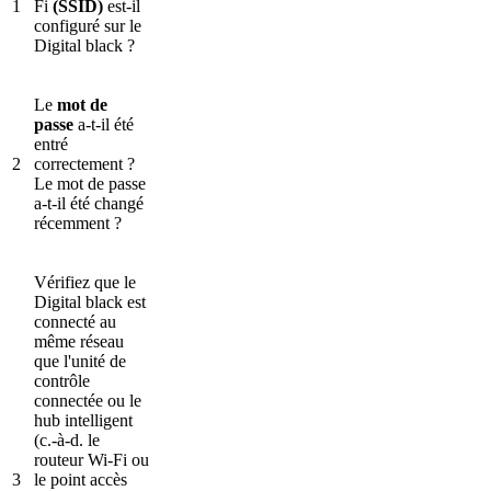
1
Fi
(SSID)
est-il
configuré sur le
Digital black ?
Le
mot de
passe
a-t-il été
entré
2
correctement ?
Le mot de passe
a-t-il été changé
récemment ?
Vérifiez que le
Digital black est
connecté au
même réseau
que l'unité de
contrôle
connectée ou le
hub intelligent
(c.-à-d. le
routeur Wi-Fi ou
3
le point accès