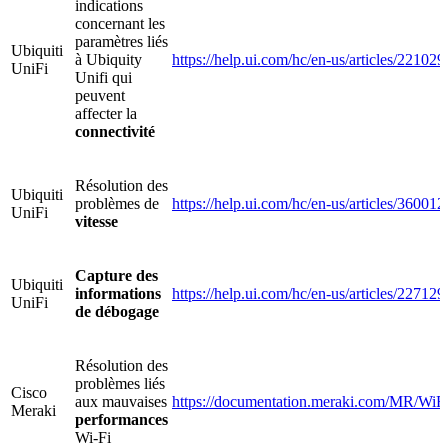
indications
concernant les
paramètres liés
Ubiquiti
à Ubiquity
https://help.ui.com/hc/en-us/articles/2210
UniFi
Unifi qui
peuvent
affecter la
connectivité
Résolution des
Ubiquiti
problèmes de
https://help.ui.com/hc/en-us/articles/3600
UniFi
vitesse
Capture des
Ubiquiti
informations
https://help.ui.com/hc/en-us/articles/22712
UniFi
de débogage
Résolution des
problèmes liés
Cisco
aux mauvaises
https://documentation.meraki.com/MR/WiF
Meraki
performances
Wi-Fi