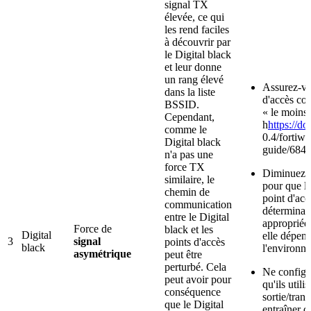
signal TX
élevée, ce qui
les rend faciles
à découvrir par
le Digital black
et leur donne
un rang élevé
Assurez-vo
dans la liste
d'accès cor
BSSID.
« le moins 
Cependant,
h
https://do
comme le
0.4/fortiwi
Digital black
guide/6843
n'a pas une
force TX
Diminuez la
similaire, le
pour que le
chemin de
point d'acc
communication
déterminati
entre le Digital
appropriée 
Force de
black et les
Digital
elle dépend
3
signal
points d'accès
black
l'environn
asymétrique
peut être
perturbé. Cela
Ne configur
peut avoir pour
qu'ils util
conséquence
sortie/tran
que le Digital
entraîner 