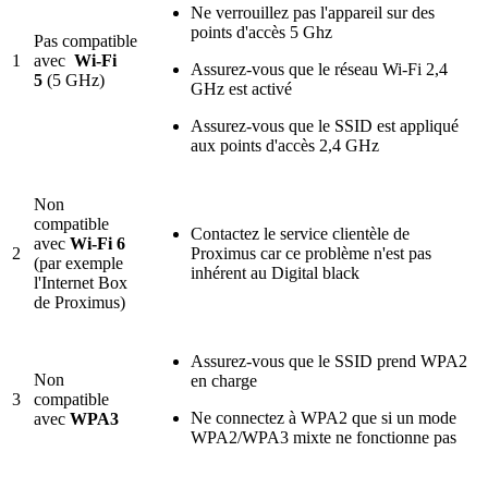
Ne verrouillez pas l'appareil sur des
points d'accès 5 Ghz
Pas compatible
1
avec
Wi-Fi
Assurez-vous que le réseau Wi-Fi 2,4
5
(5 GHz)
GHz est activé
Assurez-vous que le SSID est appliqué
aux points d'accès 2,4 GHz
Non
compatible
Contactez le service clientèle de
avec
Wi-Fi 6
2
Proximus car ce problème n'est pas
(par exemple
inhérent au Digital black
l'Internet Box
de Proximus)
Assurez-vous que le SSID prend WPA2
Non
en charge
3
compatible
Ne connectez à WPA2 que si un mode
avec
WPA3
WPA2/WPA3 mixte ne fonctionne pas