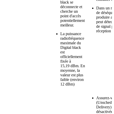
black se
déconnecte et
Dans un rés
cherche un
de déséquil
point d'accès
produire av
potentiellement
peut détect
meilleur.
de signal p
réception c
La puissance
radiofréquence
maximale du
Digital black
est
officiellement
fixée à
15,19 dBm. En
moyenne, la
valeur est plus
faible (environ
12 dBm)
Assurez-v
(Unschedu
Delivery) e
désactivée,