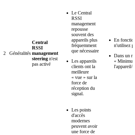
Le Central
RSSI
management
repousse
souvent des
appareils plus
En fonction
Central
fréquemment
n'utilisez 
RSSI
que nécessaire
2
Généralités
management
Dans un ré
steering
n'est
Les appareils
« Minimum 
pas activé
clients ont la
l'appareil/
meilleure
« vue » sur la
force de
réception du
signal.
Les points
d'accès
modernes
peuvent avoir
une force de