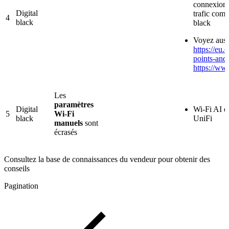
connexion a
Digital
trafic comm
4
black
black
Voyez aussi
https://eu.
points-and
https://ww
Les
paramètres
Digital
Wi-Fi AI do
5
Wi-Fi
black
UniFi
manuels
sont
écrasés
Consultez la base de connaissances du vendeur pour obtenir des
conseils
Pagination