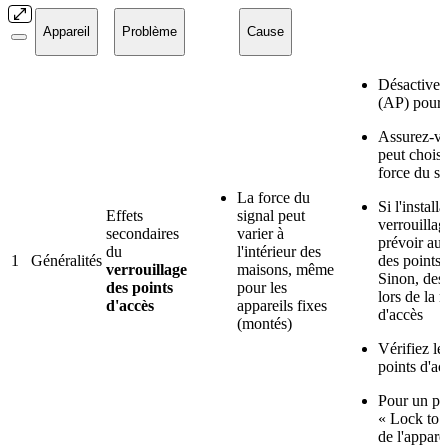
Appareil
Problème
Cause
Désactivez 
(AP) pour t
Assurez-vou
peut choisi
force du si
La force du
Si l'install
Effets
signal peut
verrouillag
secondaires
varier à
prévoir au
du
l'intérieur des
1
Généralités
des points 
verrouillage
maisons, même
Sinon, des
des points
pour les
lors de la 
d'accès
appareils fixes
d'accès
(montés)
Vérifiez le
points d'ac
Pour un po
« Lock to 
de l'apparei