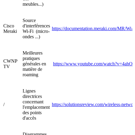
meubles...)
Source
Cisco
d'interférences
https://documentation.meraki.com/MR/Wi-
Meraki
Wi-Fi (micro-
ondes ...)
Meilleures
pratiques
CWNP
générales en
https://www.youtube.com/watch?v=4ah
TV
matière de
roaming
Lignes
directrices
concernant
/
https://solutionsreview.com/wireless-networ
l'emplacement
des points
d'accès
Diagrammes