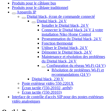
Produits pour le câblage bus
Produits pour le câblage traditionnel
Appareils IP
Digital black, écran de commande connecté
Digital black, 24 V
Installer le Digital black, 24 V
Connecter le Digital black 24 V à votre
installation Niko Home Control
Programmation du Digital black, 24 V
Fonction thermostat
Utiliser le Digital black, 24 V
Démonter le Digital black, 24 V
Maintenance et résolution des problèmes
du Digital black, 24 V
Configuration du réseau Wi-Fi (24 V)
Résolution de problèmes Wi-Fi et
recommandations (24 V)
Digital black, 230 V
Poste extérieur vidéo 550-2201X
Écran tactile (550-20102, arrêté)
Écran tactile (550-20103)
Interface de contrôle d'accès SIP pour des postes extérieurs
vidéo analogiques