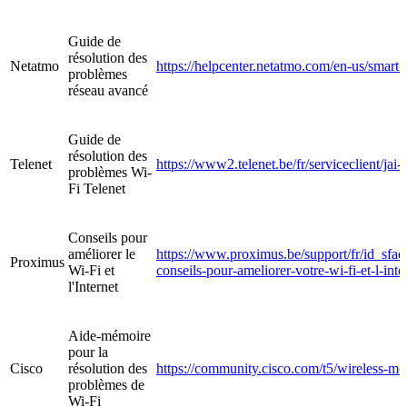
Guide de
résolution des
Netatmo
https://helpcenter.netatmo.com/en-us/smar
problèmes
réseau avancé
Guide de
résolution des
Telenet
https://www2.telenet.be/fr/serviceclient/jai
problèmes Wi-
Fi Telenet
Conseils pour
améliorer le
https://www.proximus.be/support/fr/id_sfaqr_
Proximus
Wi-Fi et
conseils-pour-ameliorer-votre-wi-fi-et-l-inte
l'Internet
Aide-mémoire
pour la
Cisco
résolution des
https://community.cisco.com/t5/wireless-mo
problèmes de
Wi-Fi