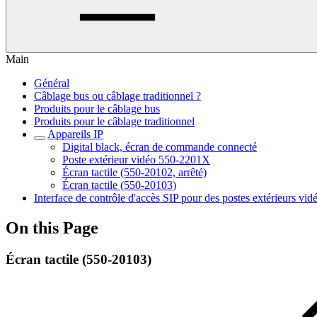
Main
Général
Câblage bus ou câblage traditionnel ?
Produits pour le câblage bus
Produits pour le câblage traditionnel
Appareils IP
Digital black, écran de commande connecté
Poste extérieur vidéo 550-2201X
Écran tactile (550-20102, arrêté)
Écran tactile (550-20103)
Interface de contrôle d'accès SIP pour des postes extérieurs vi
On this Page
Écran tactile (550-20103)