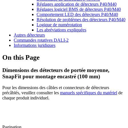
Réglages application de détecteurs P40/M40
Réglages logiciel BMS de détecteurs P40/M40
Comportement LED des détecteurs P40/M40
Résolution de problèmes des détecteurs P40/M40
Logique de numérotation
Les abréviations expliquées
Autres détecteurs
Commandes rotatives DALI-2
Informations juridiques
On this Page
Dimensions des détecteurs de portée moyenne,
SnapFit pour montage encastré (100 mm)
Pour les dimensions des câbles et connecteurs de détecteurs
précâblés, veuillez consulter les
manuels spécifiques du matériel
de
chaque produit individuel.
Pagination