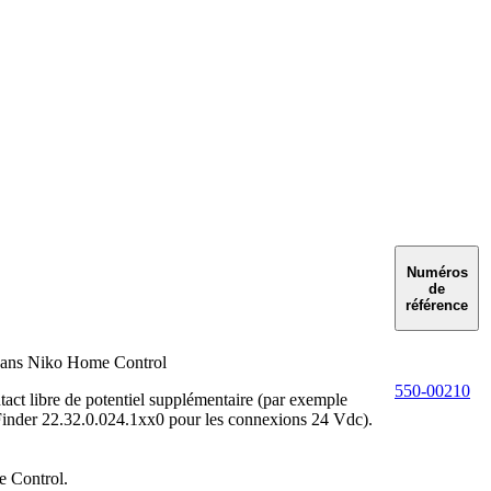
Numéros
de
référence
r dans Niko Home Control
550-00210
act libre de potentiel supplémentaire (par exemple
Finder 22.32.0.024.1xx0 pour les connexions 24 Vdc).
e Control.