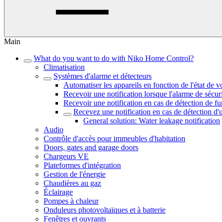
Main
What do you want to do with Niko Home Control?
Climatisation
Systèmes d'alarme et détecteurs
Automatiser les appareils en fonction de l'état de v
Recevoir une notification lorsque l'alarme de sécur
Recevoir une notification en cas de détection de f
Recevez une notification en cas de détection d'u
General solution: Water leakage notification
Audio
Contrôle d'accès pour immeubles d'habitation
Doors, gates and garage doors
Chargeurs VE
Plateformes d'intégration
Gestion de l'énergie
Chaudières au gaz
Éclairage
Pompes à chaleur
Onduleurs photovoltaïques et à batterie
Fenêtres et ouvrants