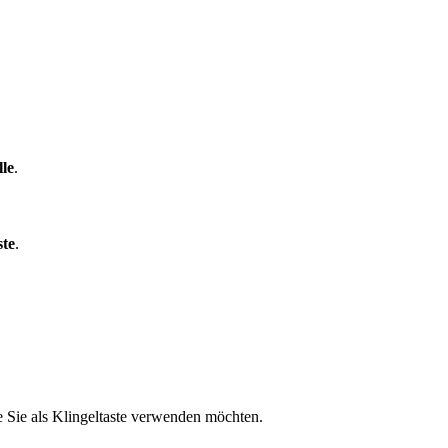
le
.
ste
.
e Sie als Klingeltaste verwenden möchten.