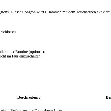
ongtons. Dieser Gongton wird zusammen mit dem Touchscreen aktiviert.
rschlosses.
der einer Routine (optional).
icht im Flur einzuschalten.
Beschreibung
Bei
 einen Rufton aus der Drop-down-Liste.