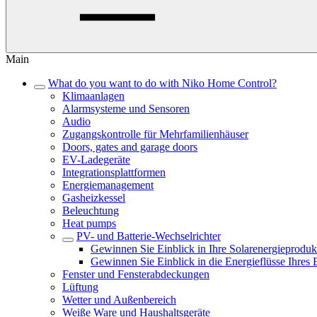
Main
What do you want to do with Niko Home Control?
Klimaanlagen
Alarmsysteme und Sensoren
Audio
Zugangskontrolle für Mehrfamilienhäuser
Doors, gates and garage doors
EV-Ladegeräte
Integrationsplattformen
Energiemanagement
Gasheizkessel
Beleuchtung
Heat pumps
PV- und Batterie-Wechselrichter
Gewinnen Sie Einblick in Ihre Solarenergieproduk
Gewinnen Sie Einblick in die Energieflüsse Ihres 
Fenster und Fensterabdeckungen
Lüftung
Wetter und Außenbereich
Weiße Ware und Haushaltsgeräte