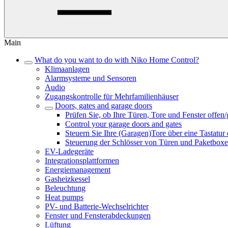
Main
What do you want to do with Niko Home Control?
Klimaanlagen
Alarmsysteme und Sensoren
Audio
Zugangskontrolle für Mehrfamilienhäuser
Doors, gates and garage doors
Prüfen Sie, ob Ihre Türen, Tore und Fenster offen/
Control your garage doors and gates
Steuern Sie Ihre (Garagen)Tore über eine Tastatur
Steuerung der Schlösser von Türen und Paketbox
EV-Ladegeräte
Integrationsplattformen
Energiemanagement
Gasheizkessel
Beleuchtung
Heat pumps
PV- und Batterie-Wechselrichter
Fenster und Fensterabdeckungen
Lüftung