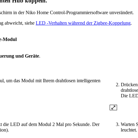
genten Hub koppeln.
dschirm in der Niko Home Control-Programmiersoftware unverändert.
g abweicht, siehe
LED -Verhalten während der Zigbee-Koppelung
.
ee-Modul
uerung und Geräte
.
l, um das Modul mit Ihrem drahtlosen intelligenten
Drücken 
drahtlos
Die LED 
nkt die LED auf dem Modul 2 Mal pro Sekunde. Der
Warten S
ion).
leuchtet