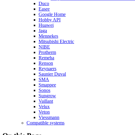
Duco
Easee
Google Home
Hobby API
Huawei
Jaga
Mennekes
Mitsubishi Electric
NIBE
Protherm
Remeha
Renson
Reynaers
Saunier Duval
SMA
Smappee
Sonos
Sungrow
Vaillant
Velux
Veton
Viessmann
Compatible systems