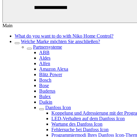
Main
What do you want to do with Niko Home Control?
Welche Marke möchten Sie anschließen?
Partnersysteme
ABB
Aldes
Alfen
Amazon Alexa
Blitz Power
Bosch
Bose
Buderus
Bulex
Daikin
Danfoss Icon
Koppelung und Adressierung mit der Progr
LED-Verhalten auf dem Danfoss Icon
Wartung des Danfoss Icon
Fehlersuche bei Danfoss Icon
Programmiermodi Ihres Danfoss Icon-Therm