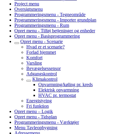
Project menu
Oversigtsmenu
Programmeringsmenu - Tegneområde
Programmeringsmenu - Importer grundplan
Programmeringsmenu - Rum
Opret menu - Tilføj betjeninger og enheder
Opret menu - Basisprogrammering
Opret menu - Scenarie
Hvad er et scenarie?
Forlad hjemmet
Komfort
Varsling
Bevægelsessensor
Adgangskontrol
Klimakontrol
Opvarmning/køling pr. kreds
Elektrisk opvarmning
HVAC pr. termostat
Energistyring
Fri funktion
Opret menu – Logik
Opret menu - Tidsplan
Programmeringsmenu - Værktøjer
Menu Tavleopbygning
Adressemenu