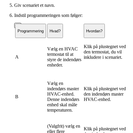
Giv scenariet et navn.
Indstil programmeringen som følger:
Programmering
Hvad?
Hvordan?
Klik på plustegnet ved
Vælg en HVAC
den termostat, du vil
termostat til at
A
inkludere i scenariet.
styre de indendørs
enheder.
Vælg en
indendørs master
Klik på plustegnet ved
HVAC-enhed.
den indendørs master
B
Denne indendørs
HVAC-enhed.
enhed skal måle
temperaturen.
(Valgfrit) vælg en
Klik på plustegnet ved
eller flere