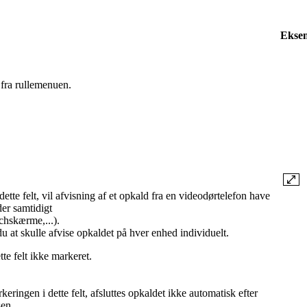
Ekse
fra rullemenuen.
ette felt, vil afvisning af et opkald fra en videodørtelefon have
der samtidigt
chskærme,...).
 at skulle afvise opkaldet på hver enhed individuelt.
te felt ikke markeret.
keringen i dette felt, afsluttes opkaldet ikke automatisk efter
sen.