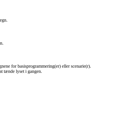
tegn.
n.
gnene for basisprogrammering(er) eller scenarie(r).
 at tænde lyset i gangen.