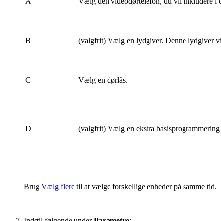
A
Vælg den videodørtelefon, du vil inkludere i d
B
(valgfrit) Vælg en lydgiver. Denne lydgiver 
C
Vælg en dørlås.
D
(valgfrit) Vælg en ekstra basisprogrammering e
Brug
Vælg flere
til at vælge forskellige enheder på samme tid.
Indstil følgende under
Parametre
: