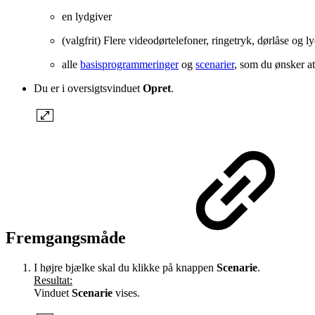
en lydgiver
(valgfrit) Flere videodørtelefoner, ringetryk, dørlåse og l
alle
basisprogrammeringer
og
scenarier
, som du ønsker at
Du er i oversigtsvinduet
Opret
.
Fremgangsmåde
I højre bjælke skal du klikke på knappen
Scenarie
.
Resultat:
Vinduet
Scenarie
vises.