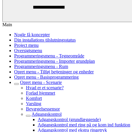
Main
Nogle få koncepter
Din installations tilslutningsstatus
Project menu
Oversigtsmenu
Programmeringsmenu - Tegneområde
Programmeringsmenu - Importer grundplan
Programmeringsmenu - Rum
Opret menu - Tilføj betjeninger og enheder
Opret menu - Basisprogrammering
Opret menu - Scenarie
Hvad er et scenarie?
Forlad hjemmet
Komfort
Varsling
Bevægelsessensor
Adgangskontrol
Adgangskontrol (grundlæggende)
Adgangskontrol med ring på og kom ind funktion
Adgangskontrol med ekstra ringetryk