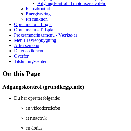
Adgangskontrol til motoriserede døre
Klimakontrol
Energistyring
Fri funktion
Opret menu – Logik
Opret menu - Tidsplan
Programmeringsmenu - Værktøjer
Menu Tavleopbygning
Adressemenu
Diagnostikmenu
Overfør
Tilslutningscenter
On this Page
Adgangskontrol (grundlæggende)
Du har oprettet følgende:
en videodørtelefon
et ringetryk
en dørlås