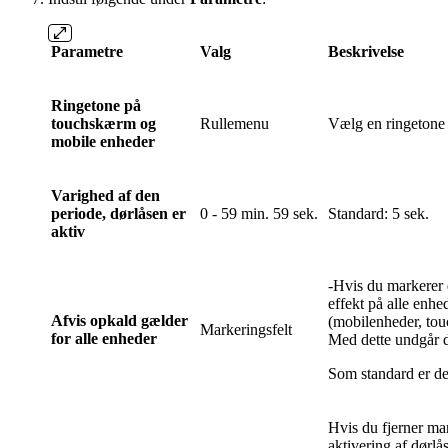
Parametre
Valg
Beskrivelse
Ringetone på
touchskærm og
Rullemenu
Vælg en ringetone 
mobile enheder
Varighed af den
periode, dørlåsen er
0 - 59 min. 59 sek.
Standard: 5 sek.
aktiv
-Hvis du markerer d
effekt på alle enhe
Afvis opkald gælder
(mobilenheder, tou
Markeringsfelt
for alle enheder
Med dette undgår du
Som standard er det
Hvis du fjerner mar
aktivering af dørlå