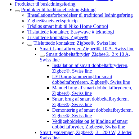
Produkter til busledningsføring
Produkter til traditionel ledningsføring
IInstallationsforberedelser til traditionel ledningsføring
Zigbee®-netværksprincip
Trådløs smart hub til Niko Home Control
Tilslutttede kontakter, Easywave # teknologi
Tilslutttede kontakter, Zigbee®
Tilslutttede kontakter, Zigbee®, Swiss line
Smart 1-pol afbryder, Zigbee®, 10 A, Swiss line
Smart dobbeltafbryder, Zigbee®, 2 x 10 A,
Swiss line
Installation af smart dobbeltafbryderen,
Zigbee®, Swiss line
LED-programmering for smart
dobbeltafbryderen, Zigbee®, Swiss line
Manuel brug af smart dobbeltafbryderen,
Zigbee®, Swiss line
Smart brug af smart dobbeltafbryderen,
Zigbee®, Swiss line
Demontering af smart dobbeltafbryderen,
Zigbee®, Swiss line
Vedligeholdelse og fejlfinding af smart
dobbeltafbryder, Zigbee®, Swiss line
Smart lysdæmper, Zigbee®, 3 - 200 W, 2-leder,
Swiss line