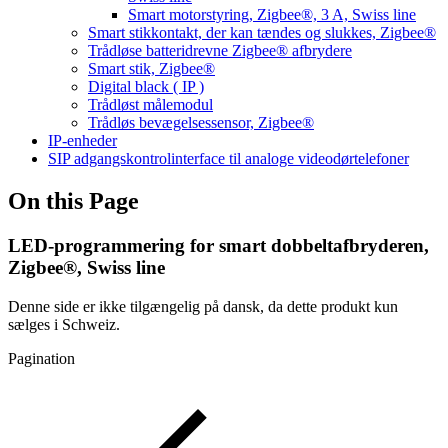
Smart motorstyring, Zigbee®, 3 A, Swiss line
Smart stikkontakt, der kan tændes og slukkes, Zigbee®
Trådløse batteridrevne Zigbee® afbrydere
Smart stik, Zigbee®
Digital black ( IP )
Trådløst målemodul
Trådløs bevægelsessensor, Zigbee®
IP-enheder
SIP adgangskontrolinterface til analoge videodørtelefoner
On this Page
LED-programmering for smart dobbeltafbryderen,
Zigbee®, Swiss line
Denne side er ikke tilgængelig på dansk, da dette produkt kun
sælges i Schweiz.
Pagination