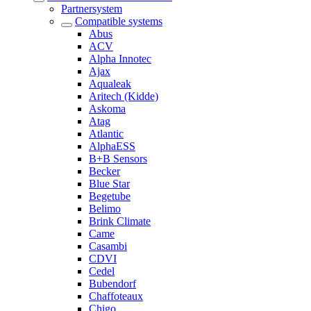
Partnersystem
Compatible systems
Abus
ACV
Alpha Innotec
Ajax
Aqualeak
Aritech (Kidde)
Askoma
Atag
Atlantic
AlphaESS
B+B Sensors
Becker
Blue Star
Begetube
Belimo
Brink Climate
Came
Casambi
CDVI
Cedel
Bubendorf
Chaffoteaux
Chigo