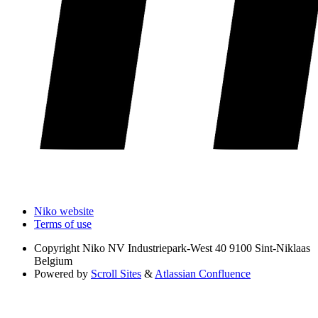
Niko website
Terms of use
Copyright
Niko NV Industriepark-West 40 9100 Sint-Niklaas
Belgium
Powered by
Scroll Sites
&
Atlassian Confluence