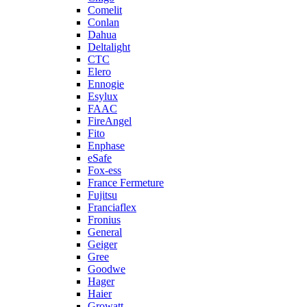
Comelit
Conlan
Dahua
Deltalight
CTC
Elero
Ennogie
Esylux
FAAC
FireAngel
Fito
Enphase
eSafe
Fox-ess
France Fermeture
Fujitsu
Franciaflex
Fronius
General
Geiger
Gree
Goodwe
Hager
Haier
Growatt