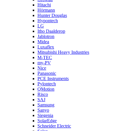
Hitachi
Hörmann
Hunter Douglas
Hypontech
LG
Itho Daalderop
Jablotron
Midea
Luxaflex
Mitsubishi Heavy Industries
M-TEC
my-PV
Nice
Panasonic
PCE Instruments
Pylontech
QMotion
Risco
SAJ
Samsung
Sanyo
Siegenia
SolarEdge
Schneider Electric