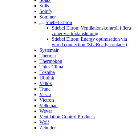
Solax
Solis
Somfy
Sommer
Stiebel Eltron
Stiebel Eltron: Ventilationskontroll i flera
zoner via trådanslutning
Stiebel Eltron: Energy optimisation via
wired connection (SG Ready contacts)
Systemair
Thermia
Thermokon
Thies Clima
Toshiba
Ubbink
Vallox
Trane
Vasco
Victron
Velleman
Wever
Ventilation Control Products
Wolf
Zehnder