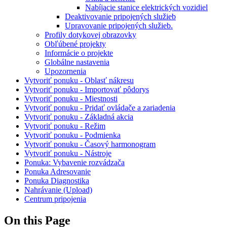
Nabíjacie stanice elektrických vozidiel
Deaktivovanie pripojených služieb
Upravovanie pripojených služieb.
Profily dotykovej obrazovky
Obľúbené projekty
Informácie o projekte
Globálne nastavenia
Upozornenia
Vytvoriť ponuku - Oblasť nákresu
Vytvoriť ponuku - Importovať pôdorys
Vytvoriť ponuku - Miestnosti
Vytvoriť ponuku - Pridať ovládače a zariadenia
Vytvoriť ponuku - Základná akcia
Vytvoriť ponuku - Režim
Vytvoriť ponuku - Podmienka
Vytvoriť ponuku - Časový harmonogram
Vytvoriť ponuku - Nástroje
Ponuka: Vybavenie rozvádzača
Ponuka Adresovanie
Ponuka Diagnostika
Nahrávanie (Upload)
Centrum pripojenia
On this Page