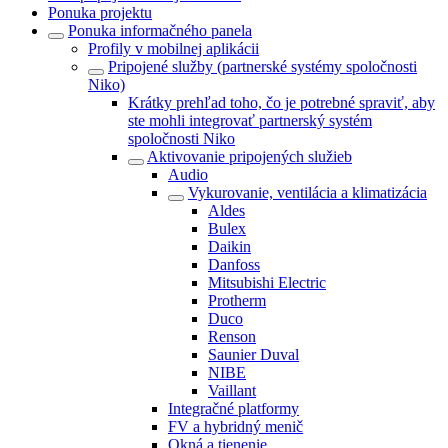
Ponuka projektu
Ponuka informačného panela
Profily v mobilnej aplikácii
Pripojené služby (partnerské systémy spoločnosti
Niko)
Krátky prehľad toho, čo je potrebné spraviť, aby
ste mohli integrovať partnerský systém
spoločnosti Niko
Aktivovanie pripojených služieb
Audio
Vykurovanie, ventilácia a klimatizácia
Aldes
Bulex
Daikin
Danfoss
Mitsubishi Electric
Protherm
Duco
Renson
Saunier Duval
NIBE
Vaillant
Integračné platformy
FV a hybridný menič
Okná a tienenie