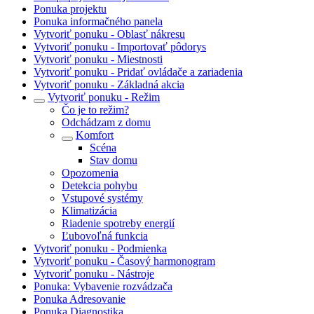
Ponuka projektu
Ponuka informačného panela
Vytvoriť ponuku - Oblasť nákresu
Vytvoriť ponuku - Importovať pôdorys
Vytvoriť ponuku - Miestnosti
Vytvoriť ponuku - Pridať ovládače a zariadenia
Vytvoriť ponuku - Základná akcia
Vytvoriť ponuku - Režim
Čo je to režim?
Odchádzam z domu
Komfort
Scéna
Stav domu
Opozomenia
Detekcia pohybu
Vstupové systémy
Klimatizácia
Riadenie spotreby energií
Ľubovoľná funkcia
Vytvoriť ponuku - Podmienka
Vytvoriť ponuku - Časový harmonogram
Vytvoriť ponuku - Nástroje
Ponuka: Vybavenie rozvádzača
Ponuka Adresovanie
Ponuka Diagnostika