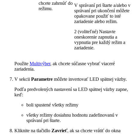
chcete zahrnúť do
V správaní pri štarte a/alebo v
režimu.
správaní pri ukončení môžete
opakovane použiť to isté
zariadenie alebo režim.
2 (voliteľné) Nastavte
oneskorenie zapnutia a
vypnutia pre každý režim a
zariadenie.
Použite
Multivýber
, ak chcete súčasne vybrať viaceré
zariadenia.
V sekcii
Parametre
môžete invertovať LED spätnej väzby.
Podľa predvolených nastavení sa LED spätnej väzby zapne,
keď:
boli spustené všetky režimy
všetky režimy dosiahnu hodnotu zadefinovanú v
správaní pri štarte.
Kliknite na tlačidlo
Zavrieť
, ak sa chcete vrátiť do okna