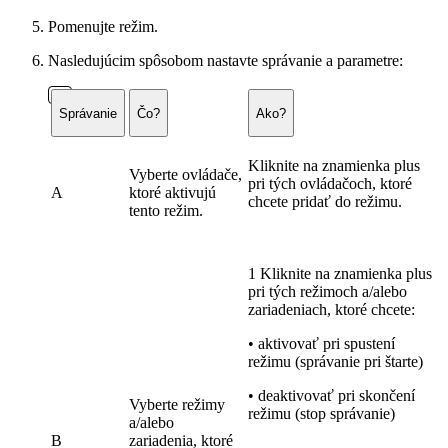
Pomenujte režim.
Nasledujúcim spôsobom nastavte správanie a parametre:
Správanie
Čo?
Ako?
Kliknite na znamienka plus
Vyberte ovládače,
pri tých ovládačoch, ktoré
A
ktoré aktivujú
chcete pridať do režimu.
tento režim.
1 Kliknite na znamienka plus
pri tých režimoch a/alebo
zariadeniach, ktoré chcete:
• aktivovať pri spustení
režimu (správanie pri štarte)
• deaktivovať pri skončení
Vyberte režimy
režimu (stop správanie)
a/alebo
B
zariadenia, ktoré