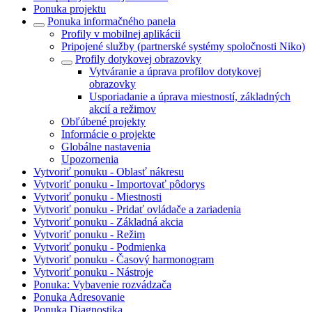
Ponuka projektu
Ponuka informačného panela
Profily v mobilnej aplikácii
Pripojené služby (partnerské systémy spoločnosti Niko)
Profily dotykovej obrazovky
Vytváranie a úprava profilov dotykovej
obrazovky
Usporiadanie a úprava miestností, základných
akcií a režimov
Obľúbené projekty
Informácie o projekte
Globálne nastavenia
Upozornenia
Vytvoriť ponuku - Oblasť nákresu
Vytvoriť ponuku - Importovať pôdorys
Vytvoriť ponuku - Miestnosti
Vytvoriť ponuku - Pridať ovládače a zariadenia
Vytvoriť ponuku - Základná akcia
Vytvoriť ponuku - Režim
Vytvoriť ponuku - Podmienka
Vytvoriť ponuku - Časový harmonogram
Vytvoriť ponuku - Nástroje
Ponuka: Vybavenie rozvádzača
Ponuka Adresovanie
Ponuka Diagnostika