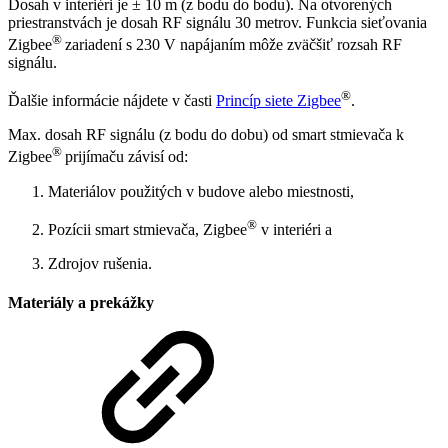
Dosah v interiéri je ± 10 m (z bodu do bodu). Na otvorených
priestranstvách je dosah RF signálu 30 metrov. Funkcia sieťovania
®
Zigbee
zariadení s 230 V napájaním môže zväčšiť rozsah RF
signálu.
®
Ďalšie informácie nájdete v časti
Princíp siete Zigbee
.
Max. dosah RF signálu (z bodu do dobu) od smart stmievača k
®
Zigbee
prijímaču závisí od:
Materiálov použitých v budove alebo miestnosti,
®
Pozícii smart stmievača, Zigbee
v interiéri a
Zdrojov rušenia.
Materiály a prekážky