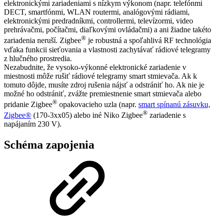
elektronickými zariadeniami s nízkym výkonom (napr. telefónmi
DECT, smartfónmi, WLAN routermi, analógovými rádiami,
elektronickými predradníkmi, controllermi, televízormi, video
prehrávačmi, počítačmi, diaľkovými ovládačmi) a ani žiadne takéto
®
zariadenia neruší. Zigbee
je robustná a spoľahlivá RF technológia
vďaka funkcii sieťovania a vlastnosti zachytávať rádiové telegramy
z hlučného prostredia.
Nezabudnite, že vysoko-výkonné elektronické zariadenie v
miestnosti môže rušiť rádiové telegramy smart stmievača. Ak k
tomuto dôjde, musíte zdroj rušenia nájsť a odstrániť ho. Ak nie je
možné ho odstrániť, zvážte premiestnenie smart stmievača alebo
®
pridanie Zigbee
opakovacieho uzla (napr.
smart spínanú zásuvku,
®
Zigbee®
(170-3xx05) alebo iné Niko Zigbee
zariadenie s
napájaním 230 V).
Schéma zapojenia