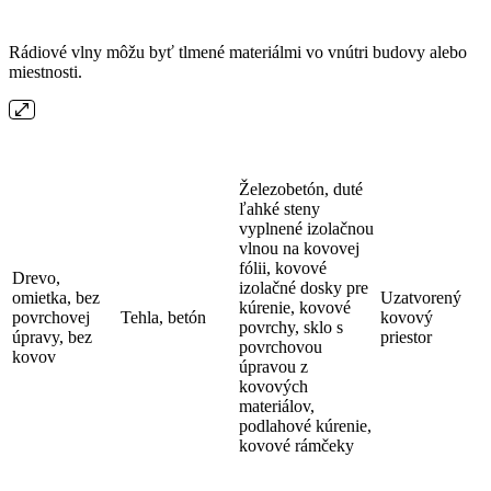
Rádiové vlny môžu byť tlmené materiálmi vo vnútri budovy alebo
miestnosti.
Železobetón, duté
ľahké steny
vyplnené izolačnou
vlnou na kovovej
fólii, kovové
Drevo,
izolačné dosky pre
omietka, bez
Uzatvorený
kúrenie, kovové
povrchovej
Tehla, betón
kovový
povrchy, sklo s
úpravy, bez
priestor
povrchovou
kovov
úpravou z
kovových
materiálov,
podlahové kúrenie,
kovové rámčeky