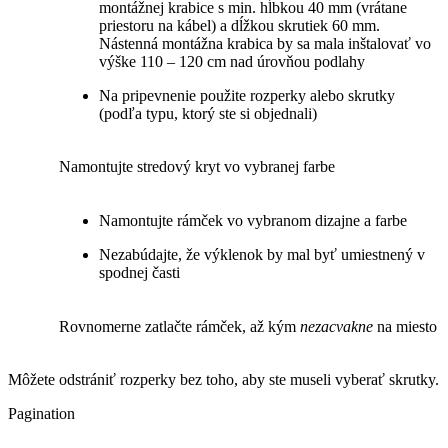
montážnej krabice s min. hĺbkou 40 mm (vrátane
priestoru na kábel) a dĺžkou skrutiek 60 mm.
Nástenná montážna krabica by sa mala inštalovať vo
výške 110 – 120 cm nad úrovňou podlahy
Na pripevnenie použite rozperky alebo skrutky
(podľa typu, ktorý ste si objednali)
Namontujte stredový kryt vo vybranej farbe
Namontujte rámček vo vybranom dizajne a farbe
Nezabúdajte, že výklenok by mal byť umiestnený v
spodnej časti
Rovnomerne zatlačte rámček, až kým
nezacvakne
na miesto
Môžete odstrániť rozperky bez toho, aby ste museli vyberať skrutky.
Pagination