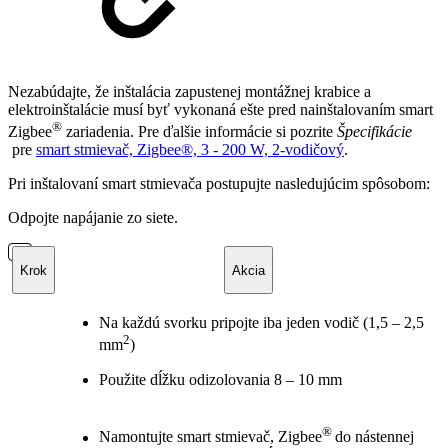
Nezabúdajte, že inštalácia zapustenej montážnej krabice a
elektroinštalácie musí byť vykonaná ešte pred nainštalovaním smart
®
Zigbee
zariadenia. Pre ďalšie informácie si pozrite
Špecifikácie
pre
smart stmievač, Zigbee®, 3 - 200 W, 2-vodičový
.
Pri inštalovaní smart stmievača postupujte nasledujúcim spôsobom:
Odpojte napájanie zo siete.
Krok
Akcia
Na každú svorku pripojte iba jeden vodič (1,5 – 2,5
2
mm
)
Použite dĺžku odizolovania 8 – 10 mm
®
Namontujte smart stmievač, Zigbee
do nástennej