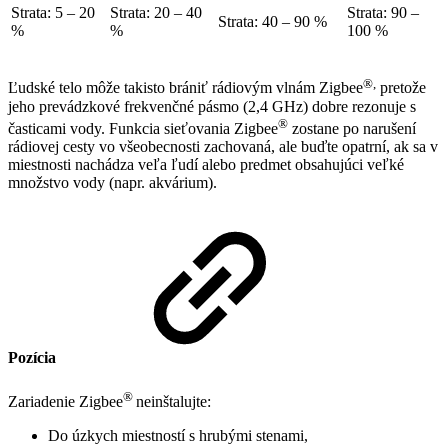
Strata: 5 – 20
Strata: 20 – 40
Strata: 90 –
Strata: 40 – 90 %
%
%
100 %
®,
Ľudské telo môže takisto brániť rádiovým vlnám Zigbee
pretože
jeho prevádzkové frekvenčné pásmo (2,4 GHz) dobre rezonuje s
®
časticami vody. Funkcia sieťovania Zigbee
zostane po narušení
rádiovej cesty vo všeobecnosti zachovaná, ale buďte opatrní, ak sa v
miestnosti nachádza veľa ľudí alebo predmet obsahujúci veľké
množstvo vody (napr. akvárium).
Pozícia
®
Zariadenie Zigbee
neinštalujte:
Do úzkych miestností s hrubými stenami,