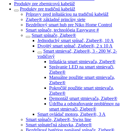
Produkty pre zbernicovú kabeláž
Produkty pre tradičnú kabeláž
Prípravy pred inštaláciou na tradičnú kabeláž
Zigbee® základné princípy siete
Bezdrôtový smart hub pre Niko Home Control
Smart spínače, technológia Easywave #
Smart spínače, Zigbee®
Jednoduchý smart spínač, Zigbee®, 10 A
Dvojitý smart spínač, Zigbee®, 2 x 10 A
Smart stmievač, Zigbee®, 3 - 200 W, 2-
vodičový
Inštalácia smart stmievača, Zigbee®
Správanie LED na smart stmievači,
Zigbee®
Manuálne použitie smart stmievača,
Zigbee®
Pokročilé použitie smart stmievača,
Zigbee®
Demontáž smart stmievača, Zigbee®
Údržba a odstraňovanie problémov na
smart stmievači, Zigbee®
Smart ovládač motora, Zigbee®, 3 A
Smart spínače, Zigbee®, Swiss line
Smart spínateľná zásuvka, Zigbee®
Bezdrôtové batériou napájané spínače, Zigbee®