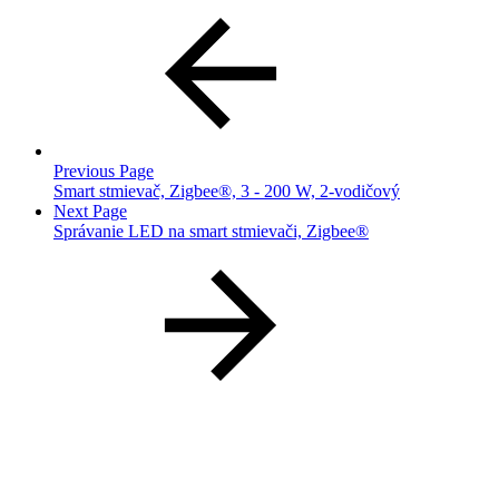
Previous Page
Smart stmievač, Zigbee®, 3 - 200 W, 2-vodičový
Next Page
Správanie LED na smart stmievači, Zigbee®