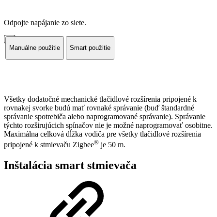
Odpojte napájanie zo siete.
Manuálne použitie
Smart použitie
Všetky dodatočné mechanické tlačidlové rozšírenia pripojené k
rovnakej svorke budú mať rovnaké správanie (buď štandardné
správanie spotrebiča alebo naprogramované správanie). Správanie
týchto rozširujúcich spínačov nie je možné naprogramovať osobitne.
Maximálna celková dĺžka vodiča pre všetky tlačidlové rozšírenia
®
pripojené k stmievaču Zigbee
je 50 m.
Inštalácia smart stmievača