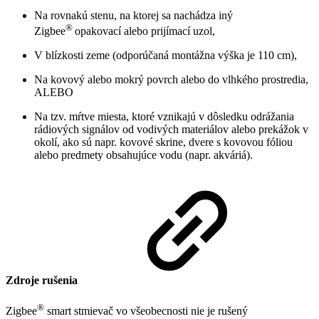
Na rovnakú stenu, na ktorej sa nachádza iný
®
Zigbee
opakovací alebo prijímací uzol,
V blízkosti zeme (odporúčaná montážna výška je 110 cm),
Na kovový alebo mokrý povrch alebo do vlhkého prostredia,
ALEBO
Na tzv. mŕtve miesta, ktoré vznikajú v dôsledku odrážania
rádiových signálov od vodivých materiálov alebo prekážok v
okolí, ako sú napr. kovové skrine, dvere s kovovou fóliou
alebo predmety obsahujúce vodu (napr. akváriá).
Zdroje rušenia
®
Zigbee
smart stmievač vo všeobecnosti nie je rušený