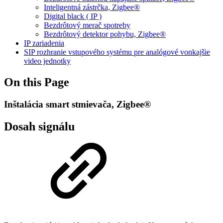
Inteligentná zástrčka, Zigbee®
Digital black ( IP )
Bezdrôtový merač spotreby
Bezdrôtový detektor pohybu, Zigbee®
IP zariadenia
SIP rozhranie vstupového systému pre analógové vonkajšie
video jednotky
On this Page
Inštalácia smart stmievača, Zigbee®
Dosah signálu