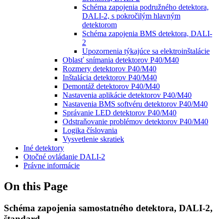
Schéma zapojenia podružného detektora,
DALI-2, s pokročilým hlavným
detektorom
Schéma zapojenia BMS detektora, DALI-
2
Upozornenia týkajúce sa elektroinštalácie
Oblasť snímania detektorov P40/M40
Rozmery detektorov P40/M40
Inštalácia detektorov P40/M40
Demontáž detektorov P40/M40
Nastavenia aplikácie detektorov P40/M40
Nastavenia BMS softvéru detektorov P40/M40
Správanie LED detektorov P40/M40
Odstraňovanie problémov detektorov P40/M40
Logika číslovania
Vysvetlenie skratiek
Iné detektory
Otočné ovládanie DALI-2
Právne informácie
On this Page
Schéma zapojenia samostatného detektora, DALI-2,
štandard