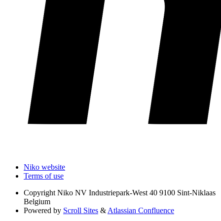
Niko website
Terms of use
Copyright
Niko NV Industriepark-West 40 9100 Sint-Niklaas
Belgium
Powered by
Scroll Sites
&
Atlassian Confluence