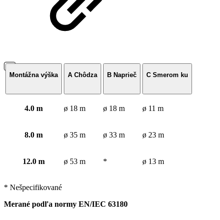
Montážna výška
A Chôdza
B Naprieč
C Smerom ku
4.0 m
ø 18 m
ø 18 m
ø 11 m
8.0 m
ø 35 m
ø 33 m
ø 23 m
12.0 m
ø 53 m
*
ø 13 m
* Nešpecifikované
Merané podľa normy EN/IEC 63180