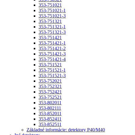
353-751021
353-751021-1
353-751021-3
353-751321
353-751321-1
353-751321-3
353-751421
353-751421-1
353-751421-2
353-751421-3
353-751421-4
353-751521
353-751521-1
353-751521-3
353-752021
353-752321
353-752421
353-752521
353-802011
353-802111
353-852011
353-852411
353-852511
Základné informácie: detektory P40/M40