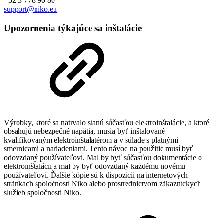
+32 3 778 90 80
support@niko.eu
Upozornenia týkajúce sa inštalácie
Výrobky, ktoré sa natrvalo stanú súčasťou elektroinštalácie, a ktoré
obsahujú nebezpečné napätia, musia byť inštalované
kvalifikovaným elektroinštalatérom a v súlade s platnými
smernicami a nariadeniami. Tento návod na použitie musí byť
odovzdaný používateľovi. Mal by byť súčasťou dokumentácie o
elektroinštalácii a mal by byť odovzdaný každému novému
používateľovi. Ďalšie kópie sú k dispozícii na internetových
stránkach spoločnosti Niko alebo prostredníctvom zákazníckych
služieb spoločnosti Niko.