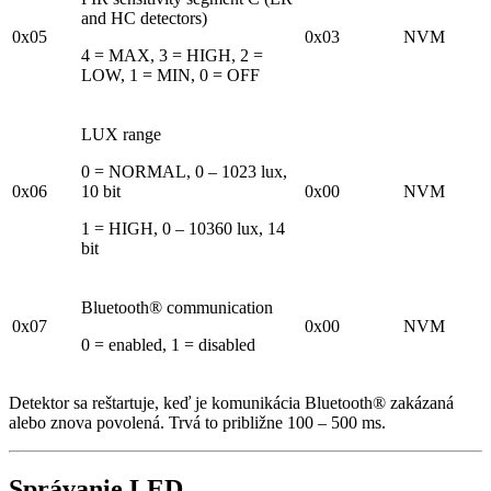
and HC detectors)
0x05
0x03
NVM
4 = MAX, 3 = HIGH, 2 =
LOW, 1 = MIN, 0 = OFF
LUX range
0 = NORMAL, 0 – 1023 lux,
0x06
10 bit
0x00
NVM
1 = HIGH, 0 – 10360 lux, 14
bit
Bluetooth® communication
0x07
0x00
NVM
0 = enabled, 1 = disabled
Detektor sa reštartuje, keď je komunikácia Bluetooth® zakázaná
alebo znova povolená. Trvá to približne 100 – 500 ms.
Správanie LED