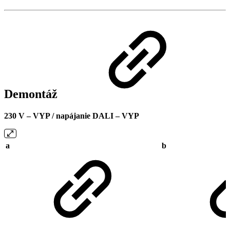
Demontáž
230 V – VYP / napájanie DALI – VYP
a
b