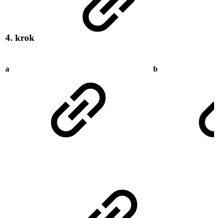
4. krok
a
b