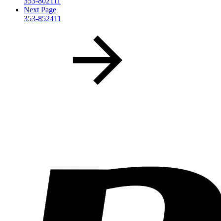
353-802111
Next Page
353-852411