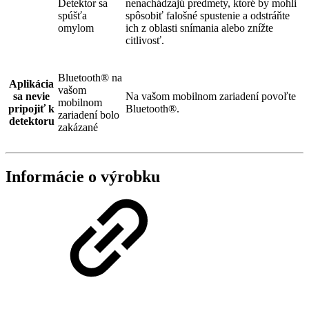
Detektor sa
nenachádzajú predmety, ktoré by mohli
spúšťa
spôsobiť falošné spustenie a odstráňte
omylom
ich z oblasti snímania alebo znížte
citlivosť.
Bluetooth® na
Aplikácia
vašom
sa nevie
Na vašom mobilnom zariadení povoľte
mobilnom
pripojiť k
Bluetooth®.
zariadení bolo
detektoru
zakázané
Informácie o výrobku