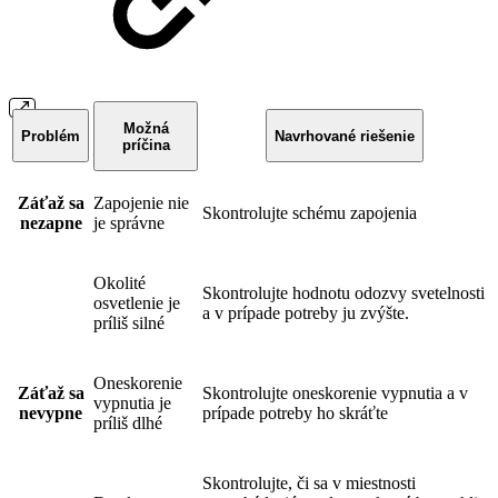
Možná
Problém
Navrhované riešenie
príčina
Záťaž sa
Zapojenie nie
Skontrolujte schému zapojenia
nezapne
je správne
Okolité
Skontrolujte hodnotu odozvy svetelnosti
osvetlenie je
a v prípade potreby ju zvýšte.
príliš silné
Oneskorenie
Záťaž sa
Skontrolujte oneskorenie vypnutia a v
vypnutia je
nevypne
prípade potreby ho skráťte
príliš dlhé
Skontrolujte, či sa v miestnosti