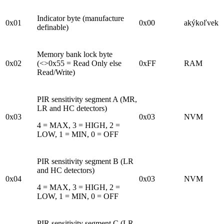
Indicator byte (manufacture
0x01
0x00
akýkoľvek
definable)
Memory bank lock byte
0x02
(<>0x55 = Read Only else
0xFF
RAM
Read/Write)
PIR sensitivity segment A (MR,
LR and HC detectors)
0x03
0x03
NVM
4 = MAX, 3 = HIGH, 2 =
LOW, 1 = MIN, 0 = OFF
PIR sensitivity segment B (LR
and HC detectors)
0x04
0x03
NVM
4 = MAX, 3 = HIGH, 2 =
LOW, 1 = MIN, 0 = OFF
PIR sensitivity segment C (LR