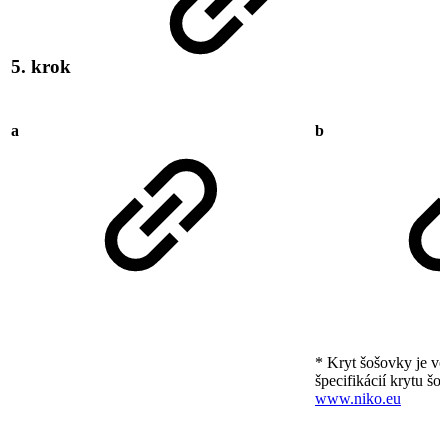
5. krok
a
b
* Kryt šošovky je vo
špecifikácií krytu šo
www.niko.eu