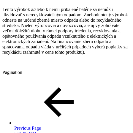
Tento výrobok a/alebo k nemu pribalené batérie sa nemôžu
likvidovať s nerecyklovateľným odpadom. Znehodnotený výrobok
odneste na určené zberné miesto odpadu alebo do recyklačného
strediska. Nielen výrobcovia a dovozcovia, ale aj vy zohrávate
veľmi dôležitú úlohu v rámci podpory triedenia, recyklovania a
opätovného používania odpadu vzniknutého z elektrických a
elektronických zariadení. Na financovanie zberu odpadu a
spracovania odpadu vláda v určitých prípadoch vyberá poplatky za
recykláciu (zahrnuté v cene tohto produktu).
Pagination
Previous Page