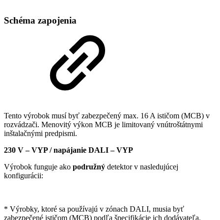
Schéma zapojenia
Tento výrobok musí byť zabezpečený max. 16 A ističom (MCB) v
rozvádzači. Menovitý výkon MCB je limitovaný vnútroštátnymi
inštalačnými predpismi.
230 V – VYP / napájanie DALI – VYP
Výrobok funguje ako
podružný
detektor v nasledujúcej
konfigurácii:
* Výrobky, ktoré sa používajú v zónach DALI, musia byť
zabezpečené ističom (MCB) podľa špecifikácie ich dodávateľa.