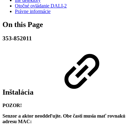
Iné detektory
Otočné ovládanie DALI-2
Právne informácie
On this Page
353-852011
Inštalácia
POZOR!
Senzor a aktor neoddeľujte. Obe časti musia mať rovnakú
adresu MAC: