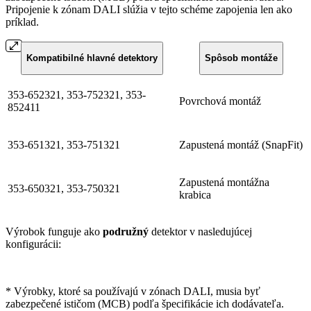
Pripojenie k zónam DALI slúžia v tejto schéme zapojenia len ako
príklad.
Kompatibilné hlavné detektory
Spôsob montáže
353-652321, 353-752321, 353-
Povrchová montáž
852411
353-651321, 353-751321
Zapustená montáž (SnapFit)
Zapustená montážna
353-650321, 353-750321
krabica
Výrobok funguje ako
podružný
detektor v nasledujúcej
konfigurácii:
* Výrobky, ktoré sa používajú v zónach DALI, musia byť
zabezpečené ističom (MCB) podľa špecifikácie ich dodávateľa.